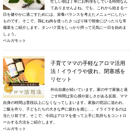
忙しい朝は丁寧にお料理をしている時間なん
てありませんよね。でも、これから始まる一
日を健やかに過ごすためには、栄養バランスを考えたメニューにしたい
ものです。そこで、鶏むね肉を使ったさっぱり味で朝食にぴったりな常
備菜をご紹介します。タンパク質をしっかり摂って元気に一日を始めま
しょう。
ベルガモット
子育てママの手軽なアロマ活用
法！イライラや疲れ、閉塞感を
リセット
外出自粛が続いています。家の中で家族と過
ごす時間は安心感や楽しさがある反面、ママ
自身の時間は普段以上になくなってしまいます。家族の世話に追われ、
ご飯を作り、子どもたちの大きな声に疲れを感じ…。イライラするのは
当たり前です。そこで、今回はアロマを使って上手に気持ちをコントロ
ールする方法をご紹介します。
ベルガモット