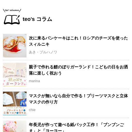
teo's コラム
次に来るパンケーキはこれ！ロシアのチーズを使った
スィルニキ
あき・ブルハノワ
親子で作れる鯉のぼりガーランド！こどもの日をお洒
落に楽しく祝おう
marina
マスクが無いなら自分で作る！プリーツマスクと立体
マスクの作り方
chie
年長児が作って遊べる紙パック工作！「ブンブンご
ま」と「ヨーヨー」