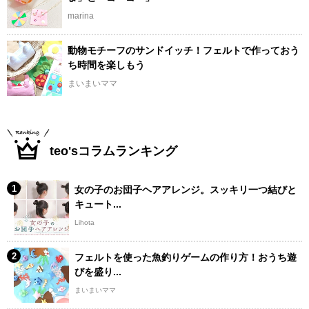
marina
動物モチーフのサンドイッチ！フェルトで作っておう
ち時間を楽しもう
まいまいママ
teo'sコラムランキング
女の子のお団子ヘアアレンジ。スッキリ一つ結びと
キュート...
Lihota
フェルトを使った魚釣りゲームの作り方！おうち遊
びを盛り...
まいまいママ