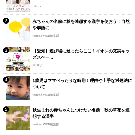
Lihota
赤ちゃんの名前に秋を連想する漢字を使おう！自然
や季語に...
teniteo WEB編集部
【愛知】遊び場に迷ったらここ！イオンの充実キッ
ズスペー...
南 朝子
1歳児はママべったりな時期！理由や上手な対処法に
ついて
teniteo WEB編集部
秋生まれの赤ちゃんにつけたい名前 秋の草花を連
想する漢字
teniteo WEB編集部