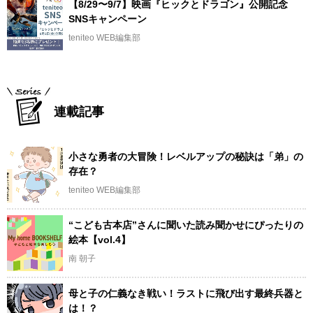
【8/29〜9/7】映画『ヒックとドラゴン』公開記念
SNSキャンペーン
teniteo WEB編集部
連載記事
小さな勇者の大冒険！レベルアップの秘訣は「弟」の
存在？
teniteo WEB編集部
“こども古本店”さんに聞いた読み聞かせにぴったりの
絵本【vol.4】
南 朝子
母と子の仁義なき戦い！ラストに飛び出す最終兵器と
は！？