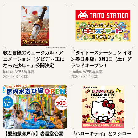
歌と冒険のミュージカル・ア
「タイトーステーション イオ
ニメーション『ダビデ ～王に
ン春日井店」8月1日（土）グ
なった少年～』公開決定
ランドオープン！
teniteo WEB編集部
teniteo WEB編集部
2026.8.3 14:00
2026.7.31 14:30
【愛知県瀬戸市】岩屋堂公園
『ハローキティ』とスシロー