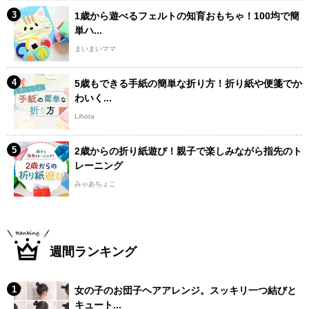
1歳から遊べるフェルトの知育おもちゃ！100均で簡
単ハ...
まいまいママ
5歳もできる手紙の簡単な折り方！折り紙や便箋でか
わいく...
Lihota
2歳からの折り紙遊び！親子で楽しみながら指先のト
レーニング
みゃあちょこ
週間ランキング
女の子のお団子ヘアアレンジ。スッキリ一つ結びと
キュート...