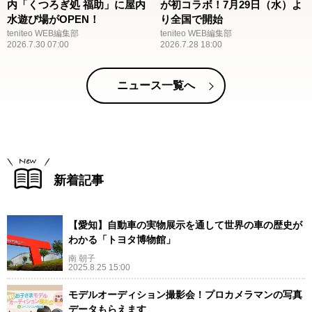
内「くつろぎ処 福助」に屋内
が初コラボ！7月29日（水）よ
水遊び場がOPEN！
り全国で開始
teniteo WEB編集部
teniteo WEB編集部
2026.7.30 07:00
2026.7.28 18:00
ニュース一覧へ
新着記事
【愛知】自動車の実物展示を通して世界の車の歴史が
わかる「トヨタ博物館」
南 朝子
2025.8.25 15:00
モデルオーディション撮影会！プロカメラマンの写真
データもらえます