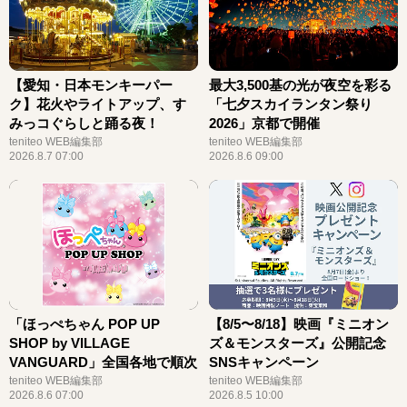
【愛知・日本モンキーパー
最大3,500基の光が夜空を彩る
ク】花火やライトアップ、す
「七夕スカイランタン祭り
みっコぐらしと踊る夜！
2026」京都で開催
teniteo WEB編集部
teniteo WEB編集部
2026.8.7 07:00
2026.8.6 09:00
「ほっぺちゃん POP UP
【8/5〜8/18】映画『ミニオン
SHOP by VILLAGE
ズ＆モンスターズ』公開記念
VANGUARD」全国各地で順次
SNSキャンペーン
開催決定！
teniteo WEB編集部
teniteo WEB編集部
2026.8.6 07:00
2026.8.5 10:00