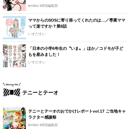
teniteo WEB編集部
ママからのSOSに寄り添ってくれたのは…／専業ママ
って楽ですか？第8話
いすだすい
「日本の小学6年生の〝いま〟」ほか／コドモが子ど
もを産みました！
いすだすい
テニーとテーオ
テニーとテーオのおでかけレポートvol.17 ご当地キャ
ラクター感謝祭
teniteo WEB編集部