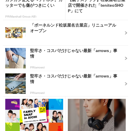
ッターでも傷がつきにくい
店で開催された「teniteoSHO
P」にて
PR(Marshall Group AB)
「ボーネルンド松坂屋名古屋店」リニューアル
オープン
堅牢さ・コスパだけじゃない最新「arrows」事
情
PR(arrows)
堅牢さ・コスパだけじゃない最新「arrows」事
情
PR(arrows)