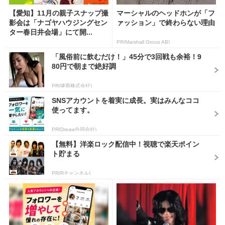
【愛知】11月の親子スナップ撮
マーシャルのヘッドホンが「フ
影会は「ナゴヤハウジングセン
ァッション」で終わらない理由
ター春日井会場」にて開...
PR(Marshall Group AB)
「風俗前に飲むだけ！」45分で3回戦も余裕！9
80円で朝まで絶好調
PR(健商株式会社)
SNSアカウントを着実に成長。実はみんなココ
使ってます。
PR(Dreaw合同会社)
【無料】洋楽ロック配信中！視聴で楽天ポイン
ト貯まる
PR(Rチャンネル)