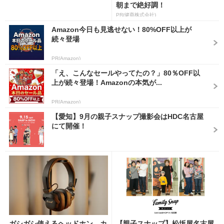
朝まで絶好調！
PR(健商株式会社)
Amazon今日も見逃せない！80%OFF以上が
続々登場
PR(Amazon)
「え、こんなセールやってたの？」80％OFF以
上が続々登場！Amazonの本気が...
PR(Amazon)
【愛知】9月の親子スナップ撮影会はHDC名古屋
にて開催！
ガシガシ使えるヘッドホン。カ
【親子スナップ】松坂屋名古屋