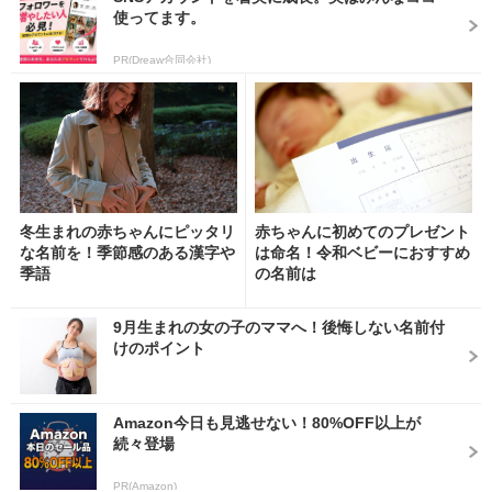
使ってます。
PR(Dreaw合同会社)
冬生まれの赤ちゃんにピッタリ
赤ちゃんに初めてのプレゼント
な名前を！季節感のある漢字や
は命名！令和ベビーにおすすめ
季語
の名前は
9月生まれの女の子のママへ！後悔しない名前付
けのポイント
Amazon今日も見逃せない！80%OFF以上が
続々登場
PR(Amazon)