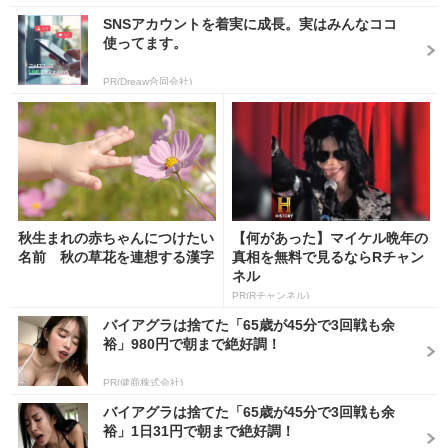
SNSアカウントを着実に成長。実はみんなココ
使ってます。
PR(Dreaw合同会社)
秋生まれの赤ちゃんにつけたい
【何があった】マイケル晩年の
名前 秋の草花を連想する漢字
真相を無料で見るならRチャン
ネル
PR(Rチャンネル)
バイアグラは捨てた「65歳が45分で3回戦も余
裕」980円で朝まで絶好調！
PR(健商株式会社)
バイアグラは捨てた「65歳が45分で3回戦も余
裕」1日31円で朝まで絶好調！