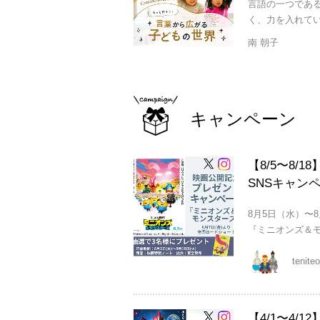
言語の一つである
く、力を入れてい
南 朝子
キャンペーン
【8/5〜8
SNSキャン
8月5日（水）〜
『ミニオンズ＆モ
tenit
【4/1〜4/