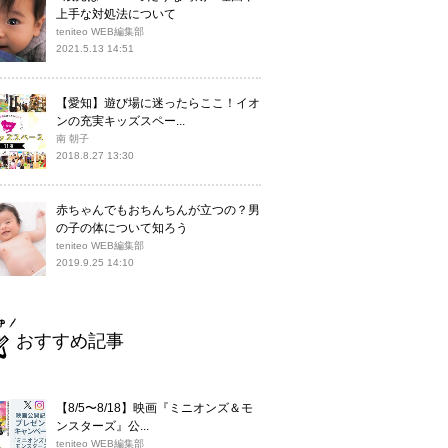
上手な対処法について
teniteo WEB編集部
2021.5.13 14:51
【愛知】遊び場に迷ったらここ！イオ
ンの充実キッズスペー...
南 朝子
2018.8.27 13:30
赤ちゃんでもおちんちんが立つの？男
の子の体について知ろう
teniteo WEB編集部
2019.9.25 14:10
おすすめ記事
【8/5〜8/18】映画『ミニオンズ＆モ
ンスターズ』公...
teniteo WEB編集部