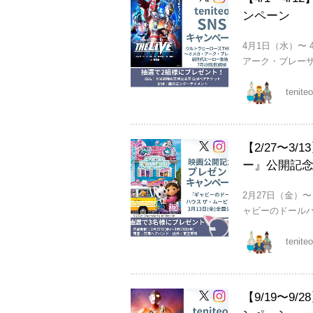
ンペーン
4月1日（水）〜 
アーク・ブレーザー
tenit
【2/27〜3
ー』公開記
2月27日（金）
ャビーのドールハ
tenit
【9/19〜9/