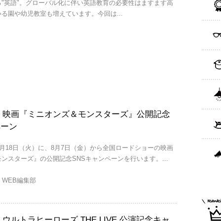
"英語"。グローバル化に伴い英語教育の必要性はますます高
る園や幼児教室も増えています。今回は...
/18】映画『ミニオンズ＆モンスターズ』公開記念
ペーン
8月18日（火）に、8月7日（金）から全国ロードショーの映画
ンスターズ』の公開記念SNSキャンペーンを行います。...
eo WEB編集部
12】ウルトラヒーローズ THE LIVE 公演記念キャ