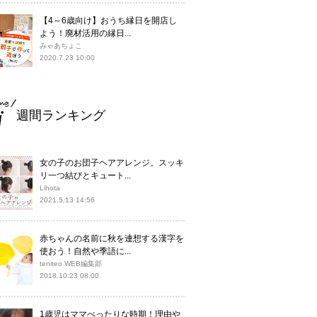
【4～6歳向け】おうち縁日を開店し
よう！廃材活用の縁日...
みゃあちょこ
2020.7.23 10:00
週間ランキング
女の子のお団子ヘアアレンジ。スッキ
リ一つ結びとキュート...
Lihota
2021.5.13 14:56
赤ちゃんの名前に秋を連想する漢字を
使おう！自然や季語に...
teniteo WEB編集部
2018.10.23 08:00
1歳児はママべったりな時期！理由や