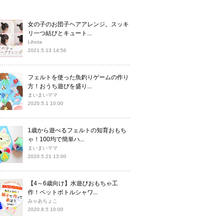
女の子のお団子ヘアアレンジ。スッキ
リ一つ結びとキュート...
Lihota
2021.5.13 14:56
フェルトを使った魚釣りゲームの作り
方！おうち遊びを盛り...
まいまいママ
2020.5.1 10:00
1歳から遊べるフェルトの知育おもち
ゃ！100均で簡単ハ...
まいまいママ
2020.5.21 13:00
【4～6歳向け】水遊びおもちゃ工
作！ペットボトルシャワ...
みゃあちょこ
2020.8.5 10:00