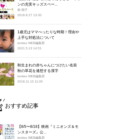
ンの充実キッズスペー...
南 朝子
2018.8.27 13:30
1歳児はママべったりな時期！理由や
上手な対処法について
teniteo WEB編集部
2021.5.13 14:51
秋生まれの赤ちゃんにつけたい名前
秋の草花を連想する漢字
teniteo WEB編集部
2018.11.10 11:00
おすすめ記事
【8/5〜8/18】映画『ミニオンズ＆モ
ンスターズ』公...
teniteo WEB編集部