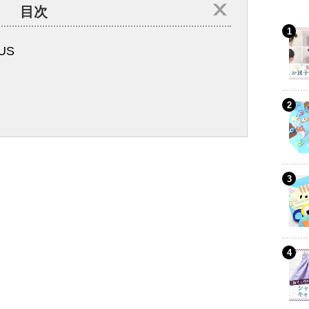
目次
US