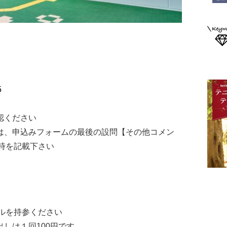
5
認ください
は、申込みフォームの最後の設問【その他コメン
時を記載下さい
ルを持参ください
しは１回100円です