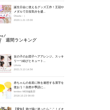
誕生日会に使えるグッズ工作！王冠や
メダルで主役気分を盛...
Okada：）
2020.1.21 15:00
週間ランキング
女の子のお団子ヘアアレンジ。スッキ
リ一つ結びとキュート...
Lihota
2021.5.13 14:56
赤ちゃんの名前に秋を連想する漢字を
使おう！自然や季語に...
teniteo WEB編集部
2018.10.23 08:00
【愛知】遊び場に迷ったらここ！イオ