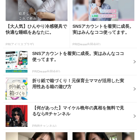
【大人気】ひんやり冷感寝具で
SNSアカウントを着実に成長。
快適な睡眠をあなたに。
実はみんなココ使ってます。
PR(アイリスプラザ)
PR(Dreaw合同会社)
SNSアカウントを着実に成長。実はみんなココ
使ってます。
PR(Dreaw合同会社)
折り紙で箱づくり！元保育士ママが活用した実
用性ある箱の遊び方
【何があった】マイケル晩年の真相を無料で見
るならRチャンネル
PR(Rチャンネル)