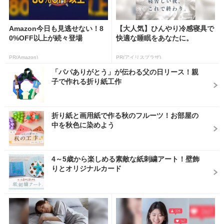
Amazon今日も見逃せない！8
【大人気】ひんやり冷感寝具で
0%OFF以上が続々登場
快適な睡眠をあなたに。
PR(Amazon)
PR(アイリスプラザ)
「パパありがとう」が伝わる父の日リース！親
子で作れる折り紙工作
折り紙と画用紙で作る秋のフルーツ！お部屋の
中を秋色に染めよう
4～5歳から楽しめる素敵な紙刺繍アート！壁飾
りとオリジナルカード