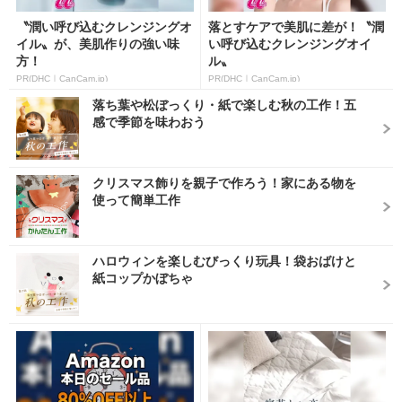
〝潤い呼び込むクレンジングオ
落とすケアで美肌に差が！〝潤
イル〟が、美肌作りの強い味
い呼び込むクレンジングオイ
方！
ル〟
PR(DHC｜CanCam.jp)
PR(DHC｜CanCam.jp)
落ち葉や松ぼっくり・紙で楽しむ秋の工作！五
感で季節を味わおう
クリスマス飾りを親子で作ろう！家にある物を
使って簡単工作
ハロウィンを楽しむびっくり玩具！袋おばけと
紙コップかぼちゃ