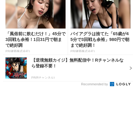
「風俗前に飲むだけ！」45分で
バイアグラは捨てた「65歳が4
3回戦も余裕！1日31円で朝ま
5分で3回戦も余裕」980円で朝
で絶好調
まで絶好調！
PR(健商株式会社)
PR(健商株式会社)
【逆境無頼カイジ】無料配信中！Rチャンネルな
ら登録不要！
PR(Rチャンネル)
Recommended by