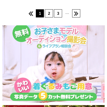
…
1
2
3