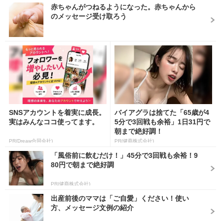
赤ちゃんがつねるようになった。赤ちゃんから
のメッセージ受け取ろう
SNSアカウントを着実に成長。
バイアグラは捨てた「65歳が4
実はみんなココ使ってます。
5分で3回戦も余裕」1日31円で
朝まで絶好調！
PR(Dreaw合同会社)
PR(健商株式会社)
「風俗前に飲むだけ！」45分で3回戦も余裕！9
80円で朝まで絶好調
PR(健商株式会社)
出産前後のママは「ご自愛」ください！使い
方、メッセージ文例の紹介