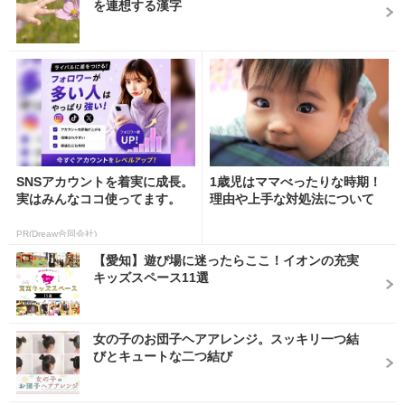
を連想する漢字
SNSアカウントを着実に成長。
1歳児はママべったりな時期！
実はみんなココ使ってます。
理由や上手な対処法について
PR(Dreaw合同会社)
【愛知】遊び場に迷ったらここ！イオンの充実
キッズスペース11選
女の子のお団子ヘアアレンジ。スッキリ一つ結
びとキュートな二つ結び