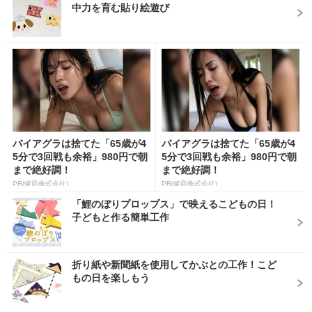
中力を育む貼り絵遊び
バイアグラは捨てた「65歳が4
バイアグラは捨てた「65歳が4
5分で3回戦も余裕」980円で朝
5分で3回戦も余裕」980円で朝
まで絶好調！
まで絶好調！
PR(健商株式会社)
PR(健商株式会社)
「鯉のぼりプロップス」で映えるこどもの日！
子どもと作る簡単工作
折り紙や新聞紙を使用してかぶとの工作！こど
もの日を楽しもう