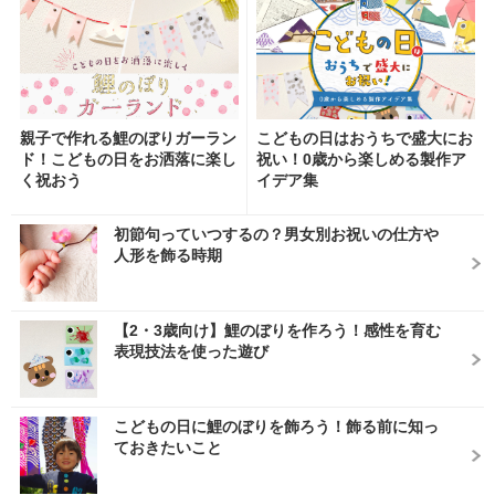
親子で作れる鯉のぼりガーラン
こどもの日はおうちで盛大にお
ド！こどもの日をお洒落に楽し
祝い！0歳から楽しめる製作ア
く祝おう
イデア集
初節句っていつするの？男女別お祝いの仕方や
人形を飾る時期
【2・3歳向け】鯉のぼりを作ろう！感性を育む
表現技法を使った遊び
こどもの日に鯉のぼりを飾ろう！飾る前に知っ
ておきたいこと