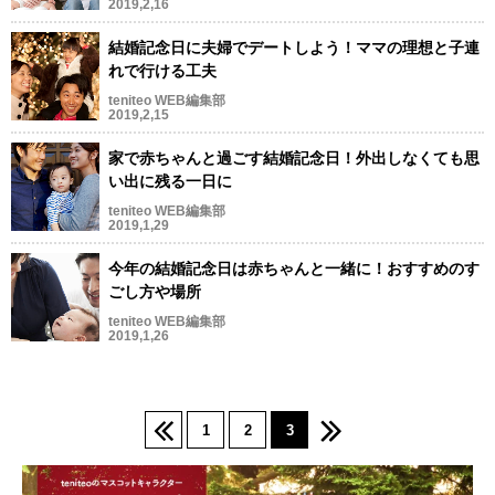
2019,2,16
結婚記念日に夫婦でデートしよう！ママの理想と子連
れで行ける工夫
teniteo WEB編集部
2019,2,15
家で赤ちゃんと過ごす結婚記念日！外出しなくても思
い出に残る一日に
teniteo WEB編集部
2019,1,29
今年の結婚記念日は赤ちゃんと一緒に！おすすめのす
ごし方や場所
teniteo WEB編集部
2019,1,26
1
2
3