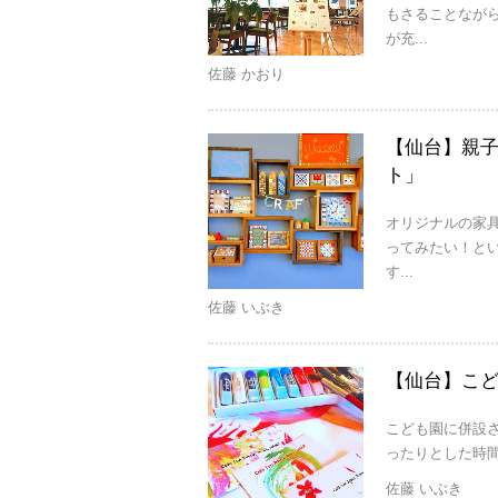
もさることなが
が充...
佐藤 かおり
【仙台】親
ト」
オリジナルの家具
ってみたい！と
す...
佐藤 いぶき
【仙台】こども園
こども園に併設さ
ったりとした時間を過
佐藤 いぶき