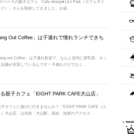
ースの親子カフェ「Cafe dining★LiLii Park（カフェダイ
ク）」さんを取材してきました。お値...
ng Out Coffee」は子連れで憧れランチできち
ng out Coffee」は子連れ歓迎で、なんと店内に授乳室、キッ
設備が充実しているんです！子連れだけでなく...
親子カフェ「EIGHT PARK CAFE犬山店」
カフェに遊びに行きませんか？「EIGHT PARK CAFE（エ
）犬山店」は名鉄「犬山駅」直結、抜群のアクセス...