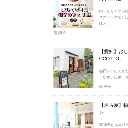
ゆったりくつろ
ズスペースなど
ほど...
南 朝子
【愛知】おし
CCOTTO」
春日井市にできた
しやすい設備、サ
南 朝子
【名古屋】幅
＞
2018年から本