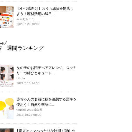
【4～6歳向け】おうち縁日を開店し
よう！廃材活用の縁日...
みゃあちょこ
2020.7.23 10:00
週間ランキング
女の子のお団子ヘアアレンジ。スッキ
リ一つ結びとキュート...
Lihota
2021.5.13 14:56
赤ちゃんの名前に秋を連想する漢字を
使おう！自然や季語に...
teniteo WEB編集部
2018.10.23 08:00
1歳児はママべったりな時期！理由や