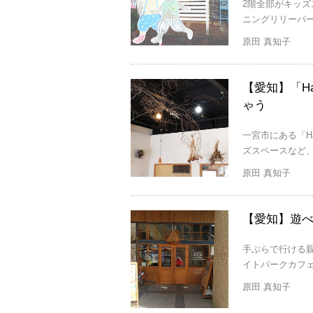
2階全部がキッズスペ
ニングリリーパー
原田 真知子
【愛知】「Ha
ゃう
一宮市にある「Ha
ズスペースなど、
原田 真知子
【愛知】遊べる
手ぶらで行ける親子
イトパークカフェ
原田 真知子