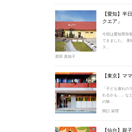
【愛知】半
クエア」
今回は愛知県弥
てきました。 
ス...
原田 真知子
【東京】ママの
「子ども連れの
れるかも…」な
の狭...
関口 栄理
【仙台】親子