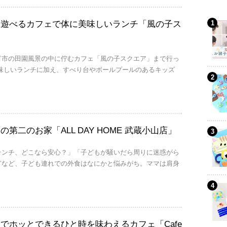
日遊べるカフェで体に美味しいランチ「風の子ス
富市の田園風景の中に佇むカフェ「風の子スクエア」まで行っ
美味しいランチに加え、すべり台やボールプールのあるキッズ
第二のお家「ALL DAY HOME 武蔵小山店」
ランチ、どこなら安心？」「子どもが騒いだら周りに迷惑がら
どなど、子ども連れでの外食はなにかと悩みがち。ママは肩身
でホッとできるひと時を味わえるカフェ「Cafe