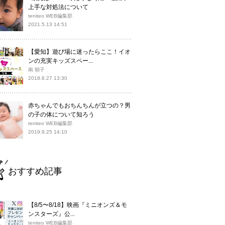
上手な対処法について
teniteo WEB編集部
2021.5.13 14:51
【愛知】遊び場に迷ったらここ！イオ
ンの充実キッズスペー...
南 朝子
2018.8.27 13:30
赤ちゃんでもおちんちんが立つの？男
の子の体について知ろう
teniteo WEB編集部
2019.9.25 14:10
おすすめ記事
【8/5〜8/18】映画『ミニオンズ＆モ
ンスターズ』公...
teniteo WEB編集部