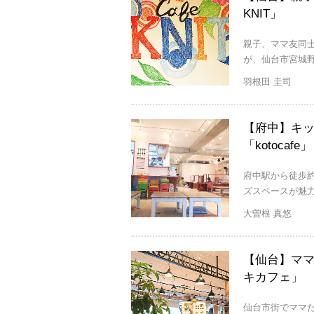
KNIT」
親子、ママ友同
が、仙台市宮城野区
羽根田 圭司
【府中】キ
「kotocafe」
府中駅から徒歩約
ズスペースが魅力
大曽根 真悠
【仙台】マ
キカフェ」
仙台市街でママ