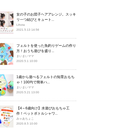
女の子のお団子ヘアアレンジ。スッキ
リ一つ結びとキュート...
Lihota
2021.5.13 14:56
フェルトを使った魚釣りゲームの作り
方！おうち遊びを盛り...
まいまいママ
2020.5.1 10:00
1歳から遊べるフェルトの知育おもち
ゃ！100均で簡単ハ...
まいまいママ
2020.5.21 13:00
【4～6歳向け】水遊びおもちゃ工
作！ペットボトルシャワ...
みゃあちょこ
2020.8.5 10:00