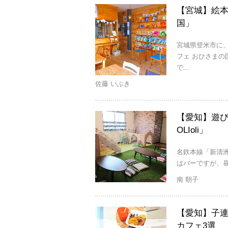
【宮城】絵本
国」
宮城県登米市に
フェ おひさま
で...
佐藤 いぶき
【愛知】遊
OLIoli」
名鉄本線「新清洲
はバーですが、昼
南 朝子
【愛知】子
カフェ3選