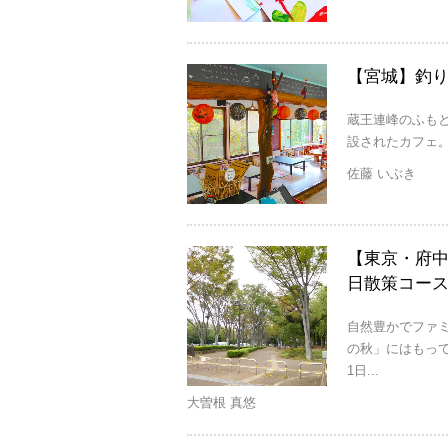
【宮城】釣り体験が
蔵王連峰のふもと宮城
設されたカフェ。
佐藤 いぶき
【東京・府中
日散策コー
自然豊かでファ
の秋」にはもっ
1日...
大曽根 真悠