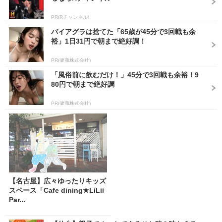
PR(Rチャンネル)
バイアグラは捨てた「65歳が45分で3回戦も余
裕」1日31円で朝まで絶好調！
PR(健商株式会社)
「風俗前に飲むだけ！」45分で3回戦も余裕！9
80円で朝まで絶好調
PR(健商株式会社)
【名古屋】広々ゆったりキッズ
スペース「Cafe dining★LiLii
Par...