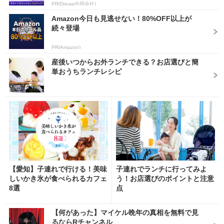
PR(Dreaw合同会社)
Amazon今日も見逃せない！80%OFF以上が
続々登場
PR(Amazon)
産後いつからお外ランチできる？お店選びと簡
単おうちランチレシピ
【愛知】子連れで行ける！美味
子連れでランチに行ってみよ
しいかき氷が食べられるカフェ
う！お店選びのポイントと注意
8選
点
【何があった】マイケル晩年の真相を無料で見
るならRチャンネル