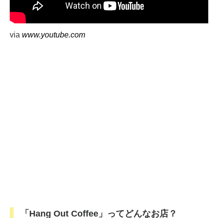
by teniteo
via
www.youtube.com
「Hang Out Coffee」ってどんなお店？