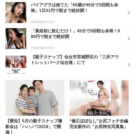
バイアグラは捨てた「65歳が45分で3回戦も余
裕」1日31円で朝まで絶好調！
PR(健商株式会社)
「風俗前に飲むだけ！」45分で3回戦も余裕！9
80円で朝まで絶好調
PR(健商株式会社)
【親子スナップ】仙台市宮城野区の「三井アウ
トレットパーク仙台港」にて
【愛知】5月の親子スナップ撮
“修正ほぼなし”お尻フェチ全編
影会は「ハハノワ2018」で開
完全新作の「お尻特化写真集」
催！