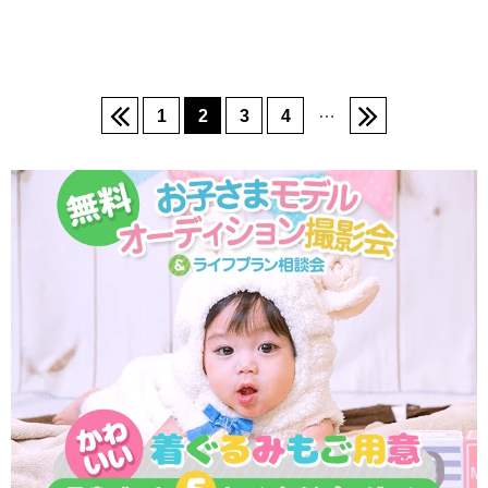
…
1
2
3
4