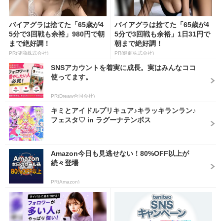
バイアグラは捨てた「65歳が4
バイアグラは捨てた「65歳が4
5分で3回戦も余裕」980円で朝
5分で3回戦も余裕」1日31円で
まで絶好調！
朝まで絶好調！
PR(健商株式会社)
PR(健商株式会社)
SNSアカウントを着実に成長。実はみんなココ
使ってます。
PR(Dreaw合同会社)
キミとアイドルプリキュア♪キラッキランラン♪
フェスタ♡ in ラグーナテンボス
Amazon今日も見逃せない！80%OFF以上が
続々登場
PR(Amazon)