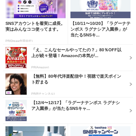
SNSアカウントを着実に成長。
【10/11〜10/20】「ラグーナテ
実はみんなココ使ってます。
ンボス ラグナシア入園券」が
当たるSNSキ...
PR(Dreaw合同会社)
「え、こんなセールやってたの？」80％OFF以
上が続々登場！Amazonの本気が...
PR(Amazon)
【無料】80年代洋楽配信中！視聴で楽天ポイン
ト貯まる
PR(Rチャンネル)
【12/4〜12/17】「ラグーナテンボス ラグナシ
ア入園券」が当たるSNSキャ...