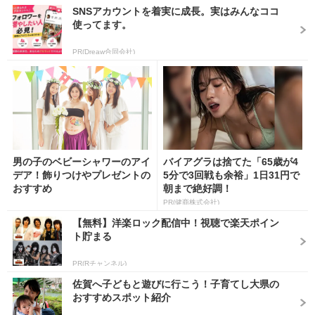
SNSアカウントを着実に成長。実はみんなココ
使ってます。
PR(Dreaw合同会社)
男の子のベビーシャワーのアイ
バイアグラは捨てた「65歳が4
デア！飾りつけやプレゼントの
5分で3回戦も余裕」1日31円で
おすすめ
朝まで絶好調！
PR(健商株式会社)
【無料】洋楽ロック配信中！視聴で楽天ポイン
ト貯まる
PR(Rチャンネル)
佐賀へ子どもと遊びに行こう！子育てし大県の
おすすめスポット紹介