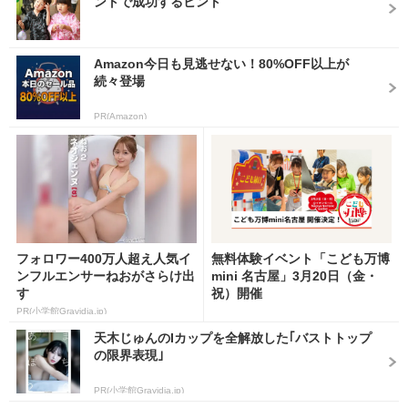
ントで成功するヒント
Amazon今日も見逃せない！80%OFF以上が
続々登場
PR(Amazon)
フォロワー400万人超え人気イ
無料体験イベント「こども万博
ンフルエンサーねおがさらけ出
mini 名古屋」3月20日（金・
す
祝）開催
PR(小学館Gravidia.jp)
天木じゅんのIカップを全解放した｢バストトップ
の限界表現｣
PR(小学館Gravidia.jp)