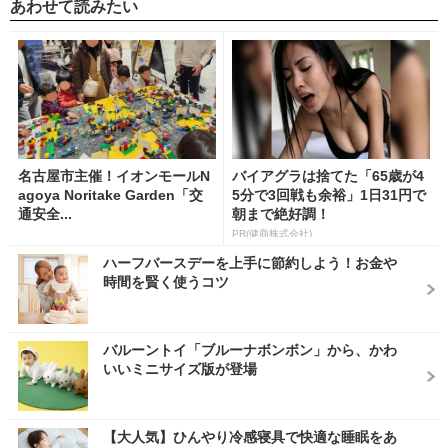
あわせて読みたい
名古屋市主催！イオンモールN
バイアグラは捨てた「65歳が4
agoya Noritake Garden「交
5分で3回戦も余裕」1日31円で
通安全...
朝まで絶好調！
PR(健商株式会社)
ハーフバースデーを上手に節約しよう！お金や
時間を賢く使うコツ
バルーントイ「ブルーナボンボン」から、かわ
いいミニサイズ版が登場
【大人気】ひんやり冷感寝具で快適な睡眠をあ