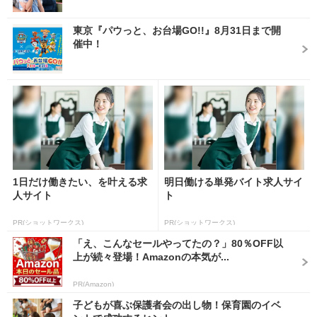
東京『パウっと、お台場GO!!』8月31日まで開
催中！
1日だけ働きたい、を叶える求
明日働ける単発バイト求人サイ
人サイト
ト
PR(ショットワークス)
PR(ショットワークス)
「え、こんなセールやってたの？」80％OFF以
上が続々登場！Amazonの本気が...
PR(Amazon)
子どもが喜ぶ保護者会の出し物！保育園のイベ