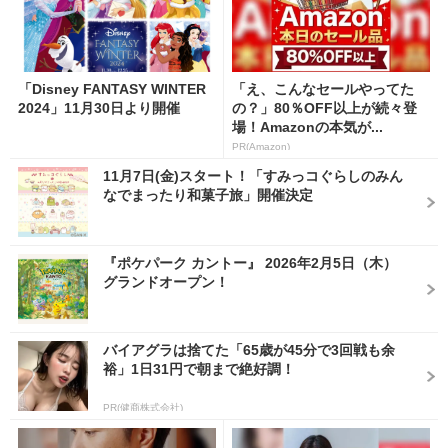
「Disney FANTASY WINTER
「え、こんなセールやってた
2024」11月30日より開催
の？」80％OFF以上が続々登
場！Amazonの本気が...
PR(Amazon)
11月7日(金)スタート！「すみっコぐらしのみん
なでまったり和菓子旅」開催決定
『ポケパーク カントー』 2026年2月5日（木）
グランドオープン！
バイアグラは捨てた「65歳が45分で3回戦も余
裕」1日31円で朝まで絶好調！
PR(健商株式会社)