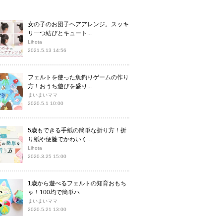
女の子のお団子ヘアアレンジ。スッキ
リ一つ結びとキュート...
Lihota
2021.5.13 14:56
フェルトを使った魚釣りゲームの作り
方！おうち遊びを盛り...
まいまいママ
2020.5.1 10:00
5歳もできる手紙の簡単な折り方！折
り紙や便箋でかわいく...
Lihota
2020.3.25 15:00
1歳から遊べるフェルトの知育おもち
ゃ！100均で簡単ハ...
まいまいママ
2020.5.21 13:00