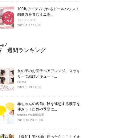
100均アイテムで作るドールハウス！
想像力を育むミニチ...
まいまいママ
2020.4.17 16:00
週間ランキング
女の子のお団子ヘアアレンジ。スッキ
リ一つ結びとキュート...
Lihota
2021.5.13 14:56
赤ちゃんの名前に秋を連想する漢字を
使おう！自然や季語に...
teniteo WEB編集部
2018.10.23 08:00
【愛知】遊び場に迷ったらここ！イオ