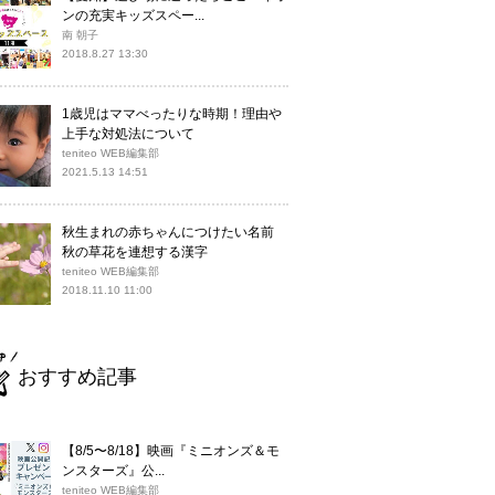
ンの充実キッズスペー...
南 朝子
2018.8.27 13:30
1歳児はママべったりな時期！理由や
上手な対処法について
teniteo WEB編集部
2021.5.13 14:51
秋生まれの赤ちゃんにつけたい名前
秋の草花を連想する漢字
teniteo WEB編集部
2018.11.10 11:00
おすすめ記事
【8/5〜8/18】映画『ミニオンズ＆モ
ンスターズ』公...
teniteo WEB編集部