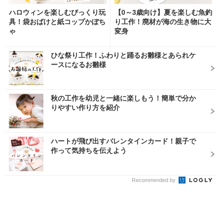
ハロウィンを楽しむびっくり玩
【0～3歳向け】夏を楽しむ魚釣
具！袋おばけと紙コップかぼち
り工作！廃材が海の生き物に大
ゃ
変身
ひな祭り工作！ふわりと踊るお雛様とあられケ
ースになるお雛様
秋の工作を幼児と一緒に楽しもう！簡単で分か
りやすい作り方を紹介
ハートが飛び出すバレンタインカード！親子で
作って気持ちを伝えよう
Recommended by