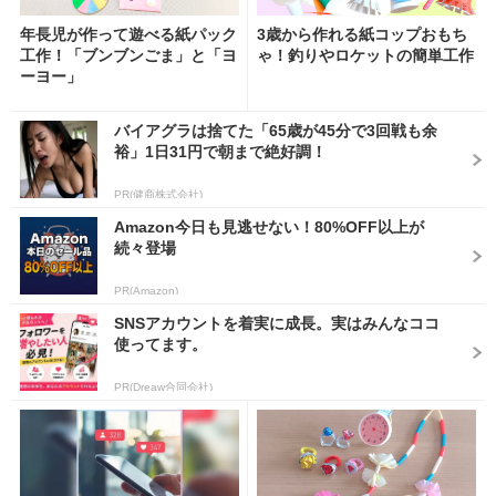
年長児が作って遊べる紙パック
3歳から作れる紙コップおもち
工作！「ブンブンごま」と「ヨ
ゃ！釣りやロケットの簡単工作
ーヨー」
バイアグラは捨てた「65歳が45分で3回戦も余
裕」1日31円で朝まで絶好調！
PR(健商株式会社)
Amazon今日も見逃せない！80%OFF以上が
続々登場
PR(Amazon)
SNSアカウントを着実に成長。実はみんなココ
使ってます。
PR(Dreaw合同会社)