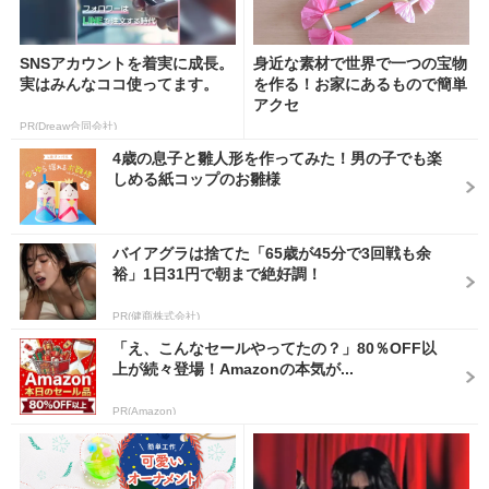
SNSアカウントを着実に成長。
身近な素材で世界で一つの宝物
実はみんなココ使ってます。
を作る！お家にあるもので簡単
アクセ
PR(Dreaw合同会社)
4歳の息子と雛人形を作ってみた！男の子でも楽
しめる紙コップのお雛様
バイアグラは捨てた「65歳が45分で3回戦も余
裕」1日31円で朝まで絶好調！
PR(健商株式会社)
「え、こんなセールやってたの？」80％OFF以
上が続々登場！Amazonの本気が...
PR(Amazon)