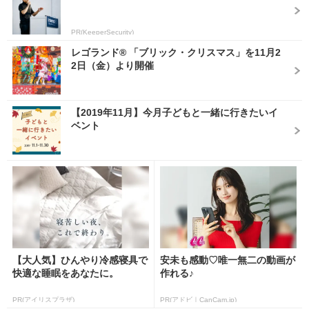
PR(KeeperSecurity)
レゴランド® 「ブリック・クリスマス」を11月2
2日（金）より開催
【2019年11月】今月子どもと一緒に行きたいイ
ベント
【大人気】ひんやり冷感寝具で
安未も感動♡唯一無二の動画が
快適な睡眠をあなたに。
作れる♪
PR(アイリスプラザ)
PR(アドビ｜CanCam.jp)