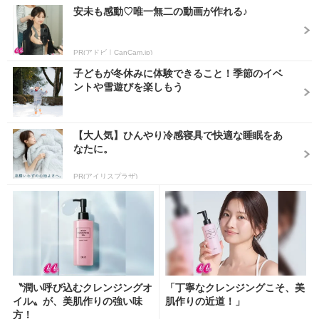
安未も感動♡唯一無二の動画が作れる♪
PR(アドビ｜CanCam.jp)
子どもが冬休みに体験できること！季節のイベ
ントや雪遊びを楽しもう
【大人気】ひんやり冷感寝具で快適な睡眠をあ
なたに。
PR(アイリスプラザ)
〝潤い呼び込むクレンジングオ
「丁寧なクレンジングこそ、美
イル〟が、美肌作りの強い味
肌作りの近道！」
方！