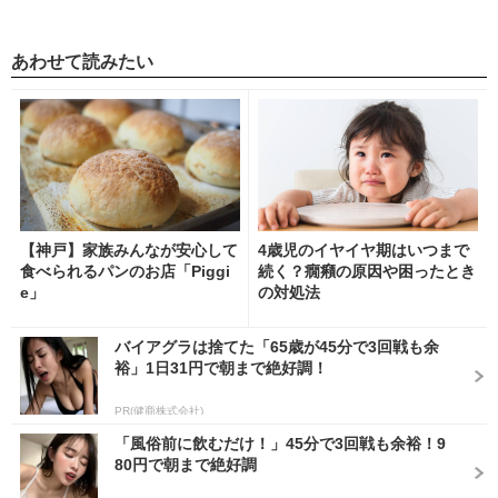
あわせて読みたい
【神戸】家族みんなが安心して
4歳児のイヤイヤ期はいつまで
食べられるパンのお店「Piggi
続く？癇癪の原因や困ったとき
e」
の対処法
バイアグラは捨てた「65歳が45分で3回戦も余
裕」1日31円で朝まで絶好調！
PR(健商株式会社)
「風俗前に飲むだけ！」45分で3回戦も余裕！9
80円で朝まで絶好調