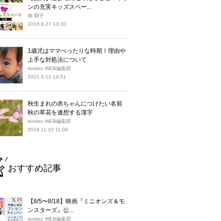
ンの充実キッズスペー...
南 朝子
2018.8.27 13:30
1歳児はママべったりな時期！理由や
上手な対処法について
teniteo WEB編集部
2021.5.13 14:51
秋生まれの赤ちゃんにつけたい名前
秋の草花を連想する漢字
teniteo WEB編集部
2018.11.10 11:00
おすすめ記事
【8/5〜8/18】映画『ミニオンズ＆モ
ンスターズ』公...
teniteo WEB編集部