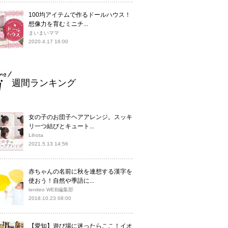
100均アイテムで作るドールハウス！
想像力を育むミニチ...
まいまいママ
2020.4.17 16:00
週間ランキング
女の子のお団子ヘアアレンジ。スッキ
リ一つ結びとキュート...
Lihota
2021.5.13 14:56
赤ちゃんの名前に秋を連想する漢字を
使おう！自然や季語に...
teniteo WEB編集部
2018.10.23 08:00
【愛知】遊び場に迷ったらここ！イオ