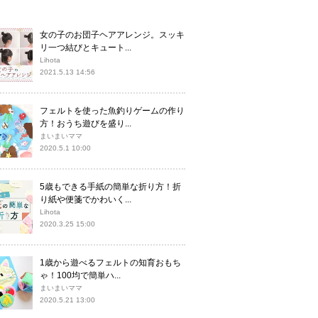
女の子のお団子ヘアアレンジ。スッキ
リ一つ結びとキュート...
Lihota
2021.5.13 14:56
フェルトを使った魚釣りゲームの作り
方！おうち遊びを盛り...
まいまいママ
2020.5.1 10:00
5歳もできる手紙の簡単な折り方！折
り紙や便箋でかわいく...
Lihota
2020.3.25 15:00
1歳から遊べるフェルトの知育おもち
ゃ！100均で簡単ハ...
まいまいママ
2020.5.21 13:00