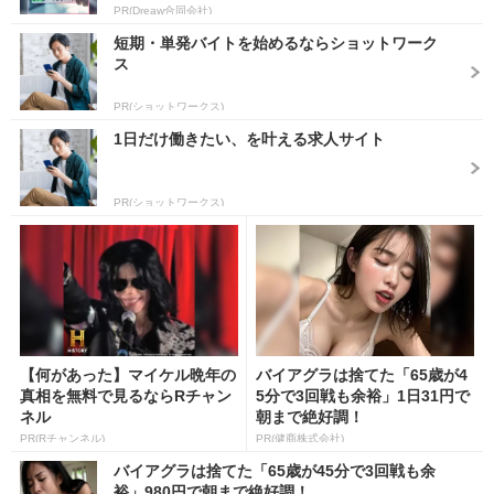
PR(Dreaw合同会社)
短期・単発バイトを始めるならショットワーク
ス
PR(ショットワークス)
1日だけ働きたい、を叶える求人サイト
PR(ショットワークス)
【何があった】マイケル晩年の
バイアグラは捨てた「65歳が4
真相を無料で見るならRチャン
5分で3回戦も余裕」1日31円で
ネル
朝まで絶好調！
PR(Rチャンネル)
PR(健商株式会社)
バイアグラは捨てた「65歳が45分で3回戦も余
裕」980円で朝まで絶好調！