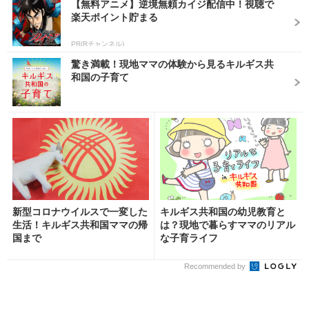
【無料アニメ】逆境無頼カイジ配信中！視聴で
楽天ポイント貯まる
PR(Rチャンネル)
驚き満載！現地ママの体験から見るキルギス共
和国の子育て
新型コロナウイルスで一変した
キルギス共和国の幼児教育と
生活！キルギス共和国ママの帰
は？現地で暮らすママのリアル
国まで
な子育ライフ
Recommended by