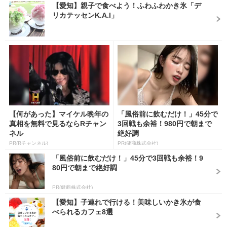
【愛知】親子で食べよう！ふわふわかき氷「デ
リカテッセンK.A.I」
【何があった】マイケル晩年の
「風俗前に飲むだけ！」45分で
真相を無料で見るならRチャン
3回戦も余裕！980円で朝まで
ネル
絶好調
PR(Rチャンネル)
PR(健商株式会社)
「風俗前に飲むだけ！」45分で3回戦も余裕！9
80円で朝まで絶好調
PR(健商株式会社)
【愛知】子連れで行ける！美味しいかき氷が食
べられるカフェ8選