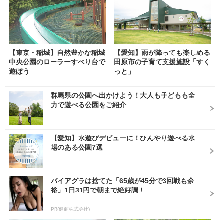
【東京・稲城】自然豊かな稲城
【愛知】雨が降っても楽しめる
中央公園のローラーすべり台で
田原市の子育て支援施設「すく
遊ぼう
っと」
群馬県の公園へ出かけよう！大人も子どもも全
力で遊べる公園をご紹介
【愛知】水遊びデビューに！ひんやり遊べる水
場のある公園7選
バイアグラは捨てた「65歳が45分で3回戦も余
裕」1日31円で朝まで絶好調！
PR(健商株式会社)