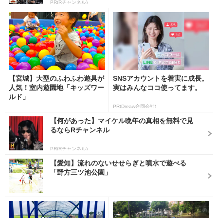
PR(Rチャンネル)
【宮城】大型のふわふわ遊具が
SNSアカウントを着実に成長。
人気！室内遊園地「キッズワー
実はみんなココ使ってます。
ルド」
PR(Dreaw合同会社)
【何があった】マイケル晩年の真相を無料で見
るならRチャンネル
PR(Rチャンネル)
【愛知】流れのないせせらぎと噴水で遊べる
「野方三ツ池公園」