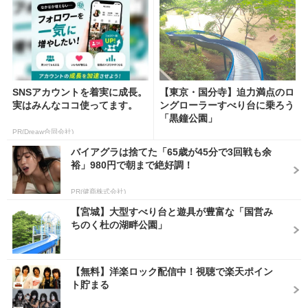
SNSアカウントを着実に成長。
【東京・国分寺】迫力満点のロ
実はみんなココ使ってます。
ングローラーすべり台に乗ろう
「黒鐘公園」
PR(Dreaw合同会社)
バイアグラは捨てた「65歳が45分で3回戦も余
裕」980円で朝まで絶好調！
PR(健商株式会社)
【宮城】大型すべり台と遊具が豊富な「国営み
ちのく杜の湖畔公園」
【無料】洋楽ロック配信中！視聴で楽天ポイン
ト貯まる