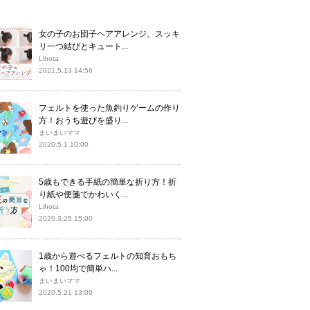
女の子のお団子ヘアアレンジ。スッキ
リ一つ結びとキュート...
Lihota
2021.5.13 14:56
フェルトを使った魚釣りゲームの作り
方！おうち遊びを盛り...
まいまいママ
2020.5.1 10:00
5歳もできる手紙の簡単な折り方！折
り紙や便箋でかわいく...
Lihota
2020.3.25 15:00
1歳から遊べるフェルトの知育おもち
ゃ！100均で簡単ハ...
まいまいママ
2020.5.21 13:00