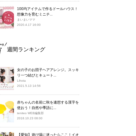
100均アイテムで作るドールハウス！
想像力を育むミニチ...
まいまいママ
2020.4.17 16:00
週間ランキング
女の子のお団子ヘアアレンジ。スッキ
リ一つ結びとキュート...
Lihota
2021.5.13 14:56
赤ちゃんの名前に秋を連想する漢字を
使おう！自然や季語に...
teniteo WEB編集部
2018.10.23 08:00
【愛知】遊び場に迷ったらここ！イオ