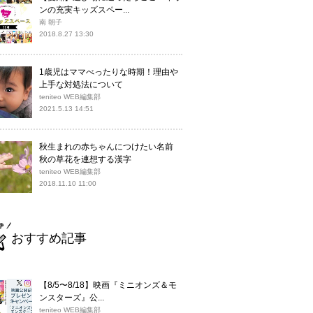
ンの充実キッズスペー...
南 朝子
2018.8.27 13:30
1歳児はママべったりな時期！理由や
上手な対処法について
teniteo WEB編集部
2021.5.13 14:51
秋生まれの赤ちゃんにつけたい名前
秋の草花を連想する漢字
teniteo WEB編集部
2018.11.10 11:00
おすすめ記事
【8/5〜8/18】映画『ミニオンズ＆モ
ンスターズ』公...
teniteo WEB編集部