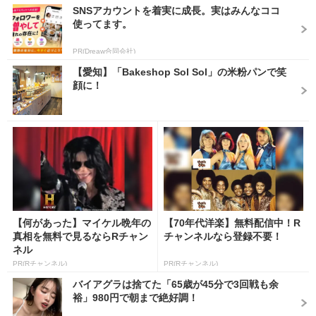
SNSアカウントを着実に成長。実はみんなココ
使ってます。
PR(Dreaw合同会社)
【愛知】「Bakeshop Sol Sol」の米粉パンで笑
顔に！
【何があった】マイケル晩年の
【70年代洋楽】無料配信中！R
真相を無料で見るならRチャン
チャンネルなら登録不要！
ネル
PR(Rチャンネル)
PR(Rチャンネル)
バイアグラは捨てた「65歳が45分で3回戦も余
裕」980円で朝まで絶好調！