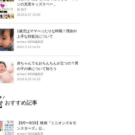
ンの充実キッズスペー...
南 朝子
2018.8.27 13:30
1歳児はママべったりな時期！理由や
上手な対処法について
teniteo WEB編集部
2021.5.13 14:51
赤ちゃんでもおちんちんが立つの？男
の子の体について知ろう
teniteo WEB編集部
2019.9.25 14:10
おすすめ記事
【8/5〜8/18】映画『ミニオンズ＆モ
ンスターズ』公...
teniteo WEB編集部