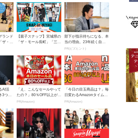
グランド
【親子スナップ】宮城県の
部下が指示待ちになる、本
「ザ・モ
「ザ・モール長町」「三井
当の理由。23年続く自律
て
アウトレットパーク仙台
型組織に共通する「3つの
PR(ビズヒント)
港」にて
要素」
AI活
「え、こんなセールやって
「今日の目玉商品は？」毎
き3つの
たの？」80％OFF以上が
日変わるAmazonタイムセ
己認識
続々登場！Amazonの本気
ールが見逃せない
PR(Amazon)
PR(Amazon)
が...