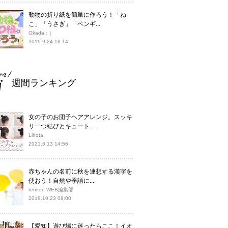
動物の折り紙を簡単に作ろう！「ね
こ」「うさぎ」「ペンギ...
Okada：）
2019.9.24 18:14
週間ランキング
女の子のお団子ヘアアレンジ。スッキ
リ一つ結びとキュート...
Lihota
2021.5.13 14:56
赤ちゃんの名前に秋を連想する漢字を
使おう！自然や季語に...
teniteo WEB編集部
2018.10.23 08:00
【愛知】遊び場に迷ったらここ！イオ