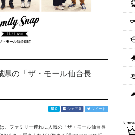
城県の「ザ・モール仙台長
0
シェア
0
ツイート
プは、ファミリー連れに人気の「ザ・モール仙台長