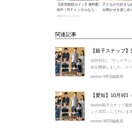
【逆境無頼カイジ】無料配
子どもが大好きな
信中！Rチャンネルなら登
み聞かせを楽しめ
録不要！
トを紹介！
PR(Rチャンネル)
関連記事
10月9日に「ウッドワ
会を開催しました。イベ
teniteo WEB編集部
【愛知】10月9日（
teniteo親子スナッ
ンド2021」にて行いま
teniteo WEB編集部