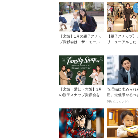
【宮城】1月の親子スナッ
【親子スナップ】
プ撮影会は「ザ・モール仙
リニューアルした
台長町」で開催！
ール仙台長町」に
【宮城・愛知・大阪】3月
管理職に求められる
の親子スナップ撮影会を開
用。最低限やるべ
催！
ことと、NGな自
PR(ビズヒント)