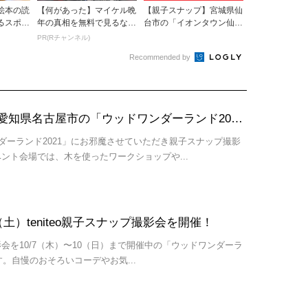
絵本の読
【何があった】マイケル晩
【親子スナップ】宮城県仙
るスポッ
年の真相を無料で見るなら
台市の「イオンタウン仙台
Rチャンネル
泉大沢」にて
PR(Rチャンネル)
Recommended by
【親子スナップ】愛知県名古屋市の「ウッドワンダーランド2021」にて
ンダーランド2021」にお邪魔させていただき親子スナップ撮影
ント会場では、木を使ったワークショップや...
土）teniteo親子スナップ撮影会を開催！
プ撮影会を10/7（木）〜10（日）まで開催中の「ウッドワンダーラ
す。自慢のおそろいコーデやお気...