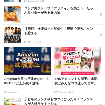
PR(Dreaw合同会社)
ロシア風クレープ「ブリヌィ」を焼こう！たっ
ぷりバターが香る春の味
【無料】洋楽ロック配信中！視聴で楽天ポイン
ト貯まる
PR(Rチャンネル)
Amazon今日も見逃せない！8
SNSアカウントを着実に成長。
0%OFF以上が続々登場
実はみんなココ使ってます。
PR(Amazon)
PR(Dreaw合同会社)
子どものランチやおやつにぴったり！フランス
人が大好きなキッシュ