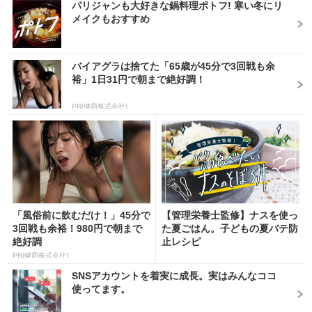
パリジャンも大好きな鍋料理ポトフ! 寒い冬にリ
メイクもおすすめ
バイアグラは捨てた「65歳が45分で3回戦も余
裕」1日31円で朝まで絶好調！
PR(健商株式会社)
「風俗前に飲むだけ！」45分で
【管理栄養士監修】ナスを使っ
3回戦も余裕！980円で朝まで
た夏ごはん。子どもの夏バテ防
絶好調
止レシピ
PR(健商株式会社)
SNSアカウントを着実に成長。実はみんなココ
使ってます。