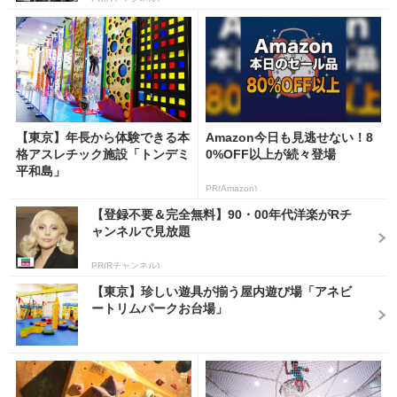
【東京】年長から体験できる本
Amazon今日も見逃せない！8
格アスレチック施設「トンデミ
0%OFF以上が続々登場
平和島」
PR(Amazon)
【登録不要＆完全無料】90・00年代洋楽がRチ
ャンネルで見放題
PR(Rチャンネル)
【東京】珍しい遊具が揃う屋内遊び場「アネビ
ートリムパークお台場」