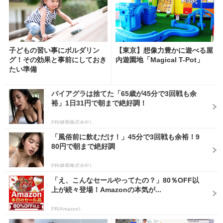
子どもの習い事にボルダリン
【東京】想像力豊かに遊べる屋
グ！その効果と事前にしておき
内遊園地「Magical T-Pot」
たい準備
バイアグラは捨てた「65歳が45分で3回戦も余
裕」1日31円で朝まで絶好調！
PR(健商株式会社)
「風俗前に飲むだけ！」45分で3回戦も余裕！9
80円で朝まで絶好調
PR(健商株式会社)
「え、こんなセールやってたの？」80％OFF以
上が続々登場！Amazonの本気が...
PR(Amazon)