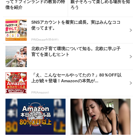
って？フィンランドの教育の特
親子そろって楽しめる場所を知
徴を紹介
ろう
SNSアカウントを着実に成長。実はみんなココ
使ってます。
PR(Dreaw合同会社)
北欧の子育て環境について知る。北欧に学ぶ子
育てを楽しむヒント
「え、こんなセールやってたの？」80％OFF以
上が続々登場！Amazonの本気が...
PR(Amazon)