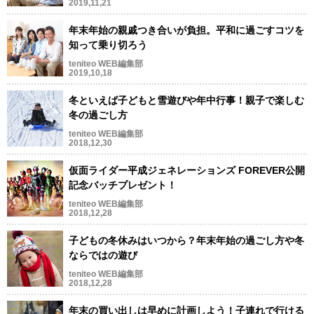
2019,11,21
年末年始の親戚つき合いが負担。平和に過ごすコツを
知って乗り切ろう
teniteo WEB編集部
2019,10,18
冬といえば子どもと雪遊びや年中行事！親子で楽しむ
冬の過ごし方
teniteo WEB編集部
2018,12,30
仮面ライダー平成ジェネレーションズ FOREVER公開
記念バッチプレゼント！
teniteo WEB編集部
2018,12,28
子どもの冬休みはいつから？年末年始の過ごし方や冬
ならではの遊び
teniteo WEB編集部
2018,12,28
年末の買い出しは早めに計画しよう！子連れで行ける