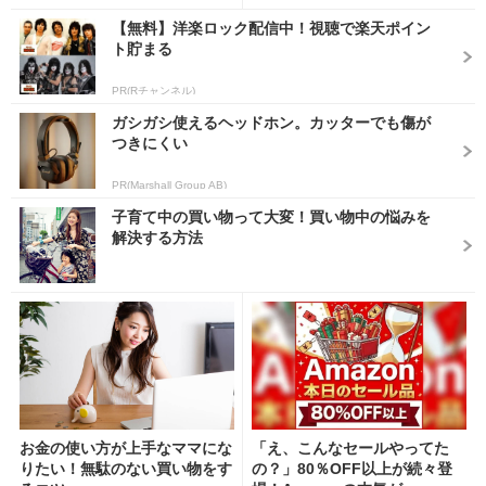
【無料】洋楽ロック配信中！視聴で楽天ポイン
ト貯まる
PR(Rチャンネル)
ガシガシ使えるヘッドホン。カッターでも傷が
つきにくい
PR(Marshall Group AB)
子育て中の買い物って大変！買い物中の悩みを
解決する方法
お金の使い方が上手なママにな
「え、こんなセールやってた
りたい！無駄のない買い物をす
の？」80％OFF以上が続々登