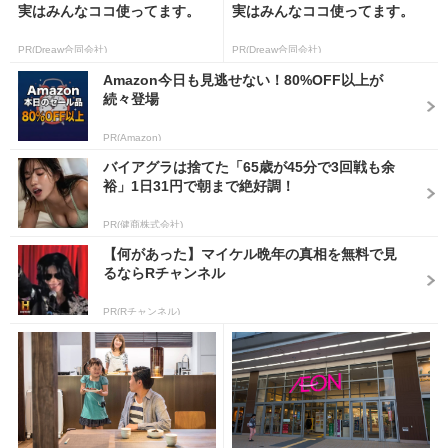
実はみんなココ使ってます。
実はみんなココ使ってます。
PR(Dreaw合同会社)
PR(Dreaw合同会社)
Amazon今日も見逃せない！80%OFF以上が
続々登場
PR(Amazon)
バイアグラは捨てた「65歳が45分で3回戦も余
裕」1日31円で朝まで絶好調！
PR(健商株式会社)
【何があった】マイケル晩年の真相を無料で見
るならRチャンネル
PR(Rチャンネル)