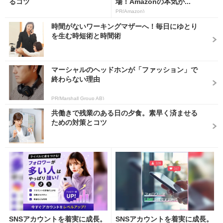
るコツ
場！Amazonの本気が...
PR(Amazon)
時間がないワーキングマザーへ！毎日にゆとり
を生む時短術と時間術
マーシャルのヘッドホンが「ファッション」で
終わらない理由
PR(Marshall Group AB)
共働きで残業のある日の夕食。素早く済ませる
ための対策とコツ
SNSアカウントを着実に成長。
SNSアカウントを着実に成長。