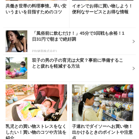
共働き世帯の料理事情。早い安
イオンでお得に買い物しよう！
いうまいを目指すためのコツ
便利なサービスとお得な情報
「風俗前に飲むだけ！」45分で3回戦も余裕！1
日31円で朝まで絶好調
PR(健商株式会社)
双子の男の子の育児は大変？事前に準備するこ
とと疲れを軽減する方法
乳児との買い物ストレスをなく
子連れでダイソーへお買い物！
したい！買い物のコツや方法を
出かけるときのポイントや注意
紹介
点