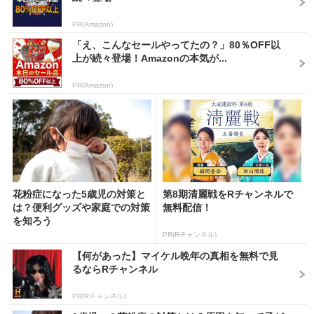
PR(Amazon)
「え、こんなセールやってたの？」80％OFF以
上が続々登場！Amazonの本気が...
PR(Amazon)
花粉症になった5歳児の対策と
第8期清麗戦をRチャンネルで
は？便利グッズや家庭での対策
無料配信！
を知ろう
PR(Rチャンネル)
【何があった】マイケル晩年の真相を無料で見
るならRチャンネル
PR(Rチャンネル)