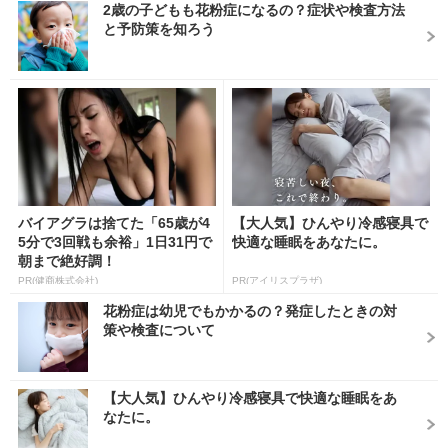
2歳の子どもも花粉症になるの？症状や検査方法
と予防策を知ろう
バイアグラは捨てた「65歳が4
【大人気】ひんやり冷感寝具で
5分で3回戦も余裕」1日31円で
快適な睡眠をあなたに。
朝まで絶好調！
PR(健商株式会社)
PR(アイリスプラザ)
花粉症は幼児でもかかるの？発症したときの対
策や検査について
【大人気】ひんやり冷感寝具で快適な睡眠をあ
なたに。