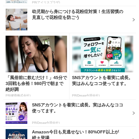
PR(アイリスプラザ)
幼児期から身につける花粉症対策！生活習慣の
見直しで花粉症を防ごう
「風俗前に飲むだけ！」45分で
SNSアカウントを着実に成長。
3回戦も余裕！980円で朝まで
実はみんなココ使ってます。
絶好調
PR(健商株式会社)
PR(Dreaw合同会社)
SNSアカウントを着実に成長。実はみんなココ
使ってます。
PR(Dreaw合同会社)
Amazon今日も見逃せない！80%OFF以上が
続々登場