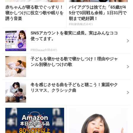
赤ちゃんが寝る歌でぐっすり！
バイアグラは捨てた「65歳が4
寝かしつけに役立つ歌や眠りを
5分で3回戦も余裕」1日31円で
誘う音楽
朝まで絶好調！
PR(健商株式会社)
SNSアカウントを着実に成長。実はみんなココ
使ってます。
PR(Dreaw合同会社)
子どもを寝かせる歌で寝かしつけ！理由やジャ
ンル別寝かしつけの歌
冬を感じさせる曲を子どもと聴こう！童謡やク
リスマス、クラシック曲