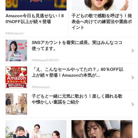
Amazon今日も見逃せない！8
子どもの歌で感動を呼ぼう！発
0%OFF以上が続々登場
表会へ向けての練習法や選曲ポ
イント
PR(Amazon)
SNSアカウントを着実に成長。実はみんなココ
使ってます。
PR(Dreaw合同会社)
「え、こんなセールやってたの？」80％OFF以
上が続々登場！Amazonの本気が...
PR(Amazon)
子どもと一緒に元気に歌おう！楽しく踊れる歌
や懐かしい童謡をご紹介