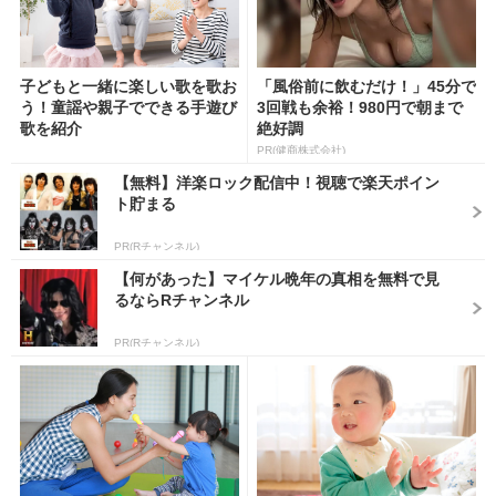
子どもと一緒に楽しい歌を歌お
「風俗前に飲むだけ！」45分で
う！童謡や親子でできる手遊び
3回戦も余裕！980円で朝まで
歌を紹介
絶好調
PR(健商株式会社)
【無料】洋楽ロック配信中！視聴で楽天ポイン
ト貯まる
PR(Rチャンネル)
【何があった】マイケル晩年の真相を無料で見
るならRチャンネル
PR(Rチャンネル)