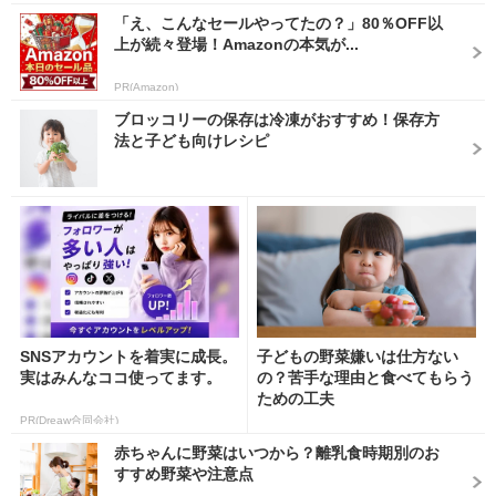
「え、こんなセールやってたの？」80％OFF以
上が続々登場！Amazonの本気が...
PR(Amazon)
ブロッコリーの保存は冷凍がおすすめ！保存方
法と子ども向けレシピ
SNSアカウントを着実に成長。
子どもの野菜嫌いは仕方ない
実はみんなココ使ってます。
の？苦手な理由と食べてもらう
ための工夫
PR(Dreaw合同会社)
赤ちゃんに野菜はいつから？離乳食時期別のお
すすめ野菜や注意点