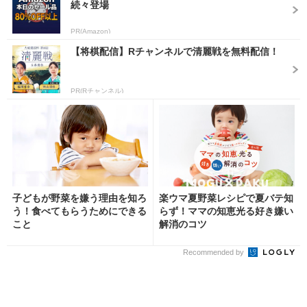
続々登場
PR(Amazon)
【将棋配信】Rチャンネルで清麗戦を無料配信！
PR(Rチャンネル)
子どもが野菜を嫌う理由を知ろ
楽ウマ夏野菜レシピで夏バテ知
う！食べてもらうためにできる
らず！ママの知恵光る好き嫌い
こと
解消のコツ
Recommended by