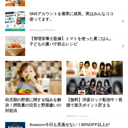
SNSアカウントを着実に成長。実はみんなココ
使ってます。
PR(Dreaw合同会社)
【管理栄養士監修】トマトを使った夏ごはん。
子どもの夏バテ防止レシピ
幼児期の野菜に関する悩みを解
【無料】洋楽ロック配信中！視
決！摂取量の目安と野菜嫌いの
聴で楽天ポイント貯まる
対処法
PR(Rチャンネル)
Amazon今日も見逃せない！80%OFF以上が