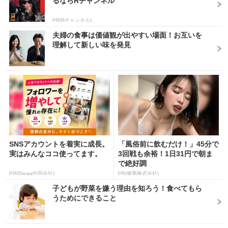
るならRチャンネル
PR(Rチャンネル)
夫婦の食事は価値観が出やすい場面！お互いを
理解して新しい味を発見
SNSアカウントを着実に成長。
「風俗前に飲むだけ！」45分で
実はみんなココ使ってます。
3回戦も余裕！1日31円で朝ま
で絶好調
PR(Dreaw合同会社)
PR(健商株式会社)
子どもが野菜を嫌う理由を知ろう！食べてもら
うためにできること