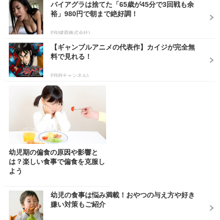
バイアグラは捨てた「65歳が45分で3回戦も余
裕」980円で朝まで絶好調！
PR(健商株式会社)
【ギャンブルアニメの代表作】カイジが完全無
料で見れる！
PR(Rチャンネル)
幼児期の偏食の原因や影響と
は？楽しい食事で偏食を克服し
よう
幼児の食事は悩み満載！おやつの与え方や好き
嫌い対策もご紹介