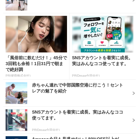
「風俗前に飲むだけ！」45分で
SNSアカウントを着実に成長。
3回戦も余裕！1日31円で朝ま
実はみんなココ使ってます。
で絶好調
PR(健商株式会社)
PR(Dreaw合同会社)
赤ちゃん連れで中部国際空港に行こう！セント
レアの魅了を紹介
SNSアカウントを着実に成長。実はみんなココ
使ってます。
PR(Dreaw合同会社)
Amazon今日も見逃せない！80%OFF以上が