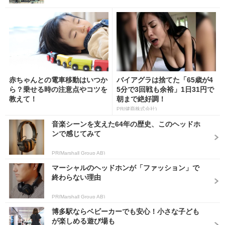
赤ちゃんとの電車移動はいつか
バイアグラは捨てた「65歳が4
ら？乗せる時の注意点やコツを
5分で3回戦も余裕」1日31円で
教えて！
朝まで絶好調！
PR(健商株式会社)
音楽シーンを支えた64年の歴史、このヘッドホ
ンで感じてみて
PR(Marshall Group AB)
マーシャルのヘッドホンが「ファッション」で
終わらない理由
PR(Marshall Group AB)
博多駅ならベビーカーでも安心！小さな子ども
が楽しめる遊び場も