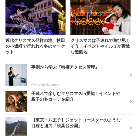
近代クリスマス発祥の地、秋田
クリスマスは子連れで遊び尽く
の小坂町で行われる冬のマーケ
そう！イベントやイルミが素敵
ット
な遊園地
事例から学ぶ『特権アクセス管理』
PR(KeeperSecurity)
子連れで楽しむクリスマスin愛知！イベントや
親子の冬コーデを紹介
【東京・八王子】ジェットコースターのような
目線と迫力「秋葉台公園」