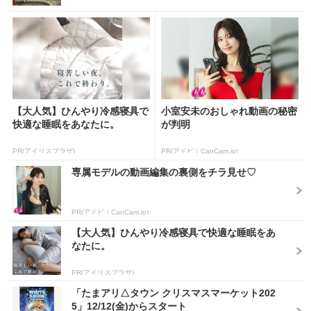
【大人気】ひんやり冷感寝具で
小室安未のおしゃれ動画の秘密
快適な睡眠をあなたに。
が判明
PR(アイリスプラザ)
PR(アドビ｜CanCam.jp)
専属モデルの動画編集の裏側をチラ見せ♡
PR(アドビ｜CanCam.jp)
【大人気】ひんやり冷感寝具で快適な睡眠をあ
なたに。
PR(アイリスプラザ)
「たまアリ△タウン クリスマスマーケット202
5」12/12(金)からスタート