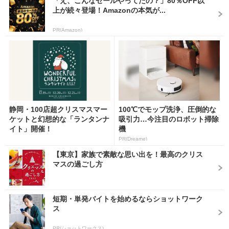
「え、こんなセールやってたの？」80％OFF以
上が続々登場！Amazonの本気が...
PR(Amazon)
静岡・100店超クリスマスマー
100℃でモップ洗浄、圧倒的な
ケットと幻想的な「ランタンナ
吸引力…今注目のロボット掃除
イト」開催！
機
PR(Dreame)
【東京】家族で素敵な思い出を！最高のクリス
マスの過ごし方
短期・単発バイトを始めるならショットワーク
ス
PR(ショットワークス)