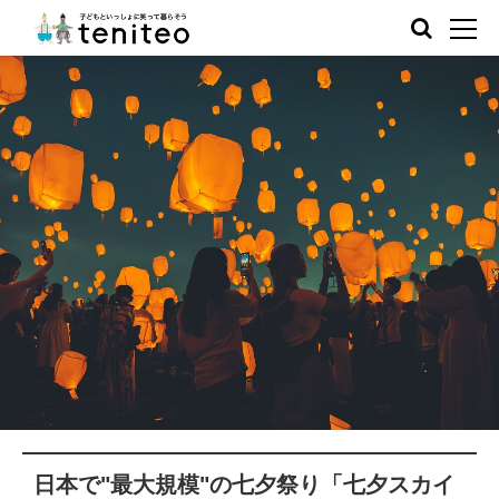
日本で"最大規模"の七夕祭り「七夕スカイ