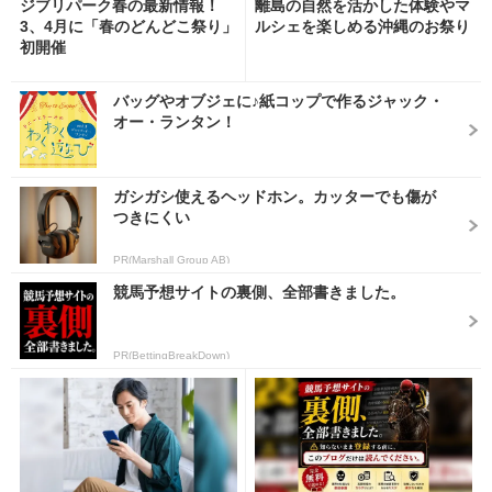
ジブリパーク春の最新情報！
離島の自然を活かした体験やマ
3、4月に「春のどんどこ祭り」
ルシェを楽しめる沖縄のお祭り
初開催
バッグやオブジェに♪紙コップで作るジャック・
オー・ランタン！
ガシガシ使えるヘッドホン。カッターでも傷が
つきにくい
PR(Marshall Group AB)
競馬予想サイトの裏側、全部書きました。
PR(BettingBreakDown)