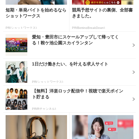
短期・単発バイトを始めるなら
競馬予想サイトの裏側、全部書
ショットワークス
きました。
PR(ショットワークス)
PR(BettingBreakDown)
愛知・豊田市にスケールアップして帰ってく
る！鞍ケ池公園スカイランタン
1日だけ働きたい、を叶える求人サイト
PR(ショットワークス)
【無料】洋楽ロック配信中！視聴で楽天ポイン
ト貯まる
PR(Rチャンネル)