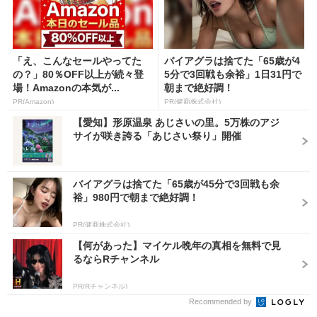
「え、こんなセールやってた
バイアグラは捨てた「65歳が4
の？」80％OFF以上が続々登
5分で3回戦も余裕」1日31円で
場！Amazonの本気が...
朝まで絶好調！
PR(Amazon)
PR(健商株式会社)
【愛知】形原温泉 あじさいの里。5万株のアジ
サイが咲き誇る「あじさい祭り」開催
バイアグラは捨てた「65歳が45分で3回戦も余
裕」980円で朝まで絶好調！
PR(健商株式会社)
【何があった】マイケル晩年の真相を無料で見
るならRチャンネル
PR(Rチャンネル)
Recommended by