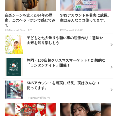
音楽シーンを支えた64年の歴
SNSアカウントを着実に成長。
史、このヘッドホンで感じてみ
実はみんなココ使ってます。
て
PR(Marshall Group AB)
PR(Dreaw合同会社)
子どもと七夕飾りや願い事の短冊作り！意味や
由来を知り楽しもう
静岡・100店超クリスマスマーケットと幻想的な
「ランタンナイト」開催！
SNSアカウントを着実に成長。実はみんなココ
使ってます。
PR(Dreaw合同会社)