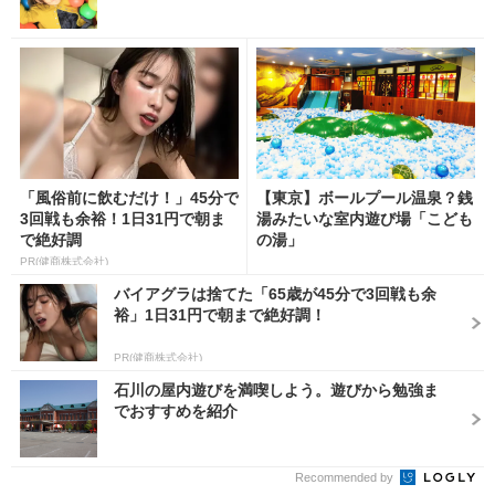
「風俗前に飲むだけ！」45分で
【東京】ボールプール温泉？銭
3回戦も余裕！1日31円で朝ま
湯みたいな室内遊び場「こども
で絶好調
の湯」
PR(健商株式会社)
バイアグラは捨てた「65歳が45分で3回戦も余
裕」1日31円で朝まで絶好調！
PR(健商株式会社)
石川の屋内遊びを満喫しよう。遊びから勉強ま
でおすすめを紹介
Recommended by