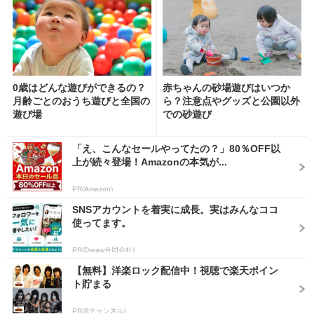
0歳はどんな遊びができるの？
赤ちゃんの砂場遊びはいつか
月齢ごとのおうち遊びと全国の
ら？注意点やグッズと公園以外
遊び場
での砂遊び
「え、こんなセールやってたの？」80％OFF以
上が続々登場！Amazonの本気が...
PR(Amazon)
SNSアカウントを着実に成長。実はみんなココ
使ってます。
PR(Dreaw合同会社)
【無料】洋楽ロック配信中！視聴で楽天ポイン
ト貯まる
PR(Rチャンネル)