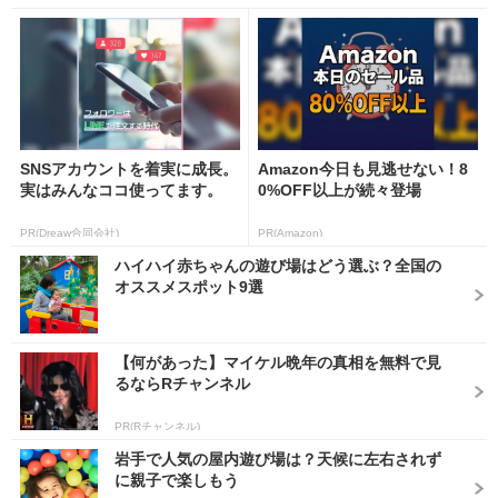
SNSアカウントを着実に成長。
Amazon今日も見逃せない！8
実はみんなココ使ってます。
0%OFF以上が続々登場
PR(Dreaw合同会社)
PR(Amazon)
ハイハイ赤ちゃんの遊び場はどう選ぶ？全国の
オススメスポット9選
【何があった】マイケル晩年の真相を無料で見
るならRチャンネル
PR(Rチャンネル)
岩手で人気の屋内遊び場は？天候に左右されず
に親子で楽しもう