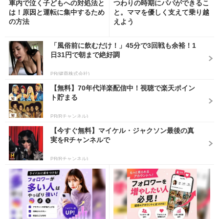
車内で泣く子どもへの対処法と
つわりの時期にパパができるこ
は！原因と運転に集中するため
と。ママを優しく支えて乗り越
の方法
えよう
「風俗前に飲むだけ！」45分で3回戦も余裕！1
日31円で朝まで絶好調
PR(健商株式会社)
【無料】70年代洋楽配信中！視聴で楽天ポイン
ト貯まる
PR(Rチャンネル)
【今すぐ無料】マイケル・ジャクソン最後の真
実をRチャンネルで
PR(Rチャンネル)