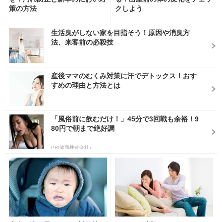
策の方法
クしよう
生活臭がしない家を目指そう！原因や消臭方
法、来客前の必殺技
産後ママのむくみ対策に汗でデトックス！おす
すめの理由と方法とは
「風俗前に飲むだけ！」45分で3回戦も余裕！9
80円で朝まで絶好調
PR(健商株式会社)