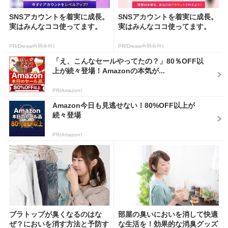
SNSアカウントを着実に成長。
SNSアカウントを着実に成長。
実はみんなココ使ってます。
実はみんなココ使ってます。
PR(Dreaw合同会社)
PR(Dreaw合同会社)
「え、こんなセールやってたの？」80％OFF以
上が続々登場！Amazonの本気が...
PR(Amazon)
Amazon今日も見逃せない！80%OFF以上が
続々登場
PR(Amazon)
ブラトップが臭くなるのはな
部屋の臭いにおいを消して快適
ぜ？においを消す方法と予防す
な生活を！効果的な消臭グッズ