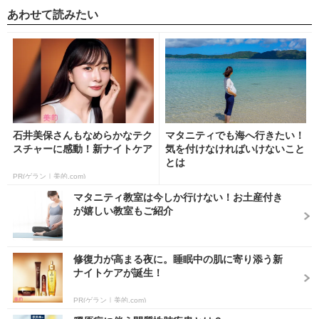
あわせて読みたい
石井美保さんもなめらかなテク
マタニティでも海へ行きたい！
スチャーに感動！新ナイトケア
気を付けなければいけないこと
とは
PR(ゲラン｜美的.com)
マタニティ教室は今しか行けない！お土産付き
が嬉しい教室もご紹介
修復力が高まる夜に。睡眠中の肌に寄り添う新
ナイトケアが誕生！
PR(ゲラン｜美的.com)