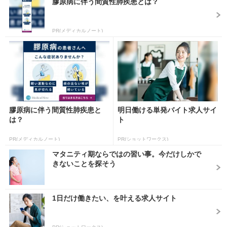
膠原病に伴う間質性肺疾患とは？
PR(メディカルノート)
膠原病に伴う間質性肺疾患と
明日働ける単発バイト求人サイ
は？
ト
PR(メディカルノート)
PR(ショットワークス)
マタニティ期ならではの習い事。今だけしかで
きないことを探そう
1日だけ働きたい、を叶える求人サイト