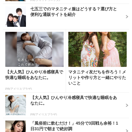
PR(ショットワークス)
七五三でのマタニティ服はどうする？選び方と
便利な通販サイトを紹介
【大人気】ひんやり冷感寝具で
マタニティ友だちを作ろう！メ
快適な睡眠をあなたに。
リットや作り方と一緒にやりた
いこと
PR(アイリスプラザ)
【大人気】ひんやり冷感寝具で快適な睡眠をあ
なたに。
PR(アイリスプラザ)
「風俗前に飲むだけ！」45分で3回戦も余裕！1
日31円で朝まで絶好調