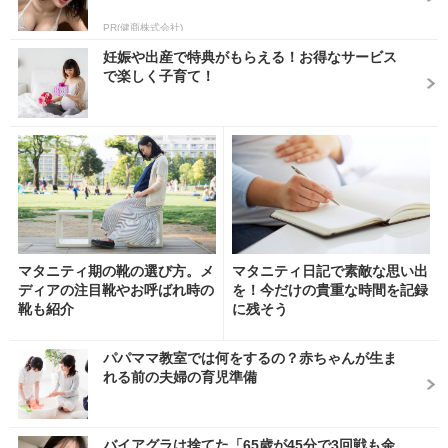
PR(健商株式会社)
妊娠や出産で特典がもらえる！お得なサービス
で楽しく子育て！
マタニティ期の靴の選び方。メ
マタニティ日記で素敵な思い出
ディアの注目靴やお呼ばれ時の
を！今だけの貴重な時間を記録
靴も紹介
に残そう
パパママ教室では何をするの？赤ちゃんが生ま
れる前の夫婦の育児準備
バイアグラは捨てた「65歳が45分で3回戦も余