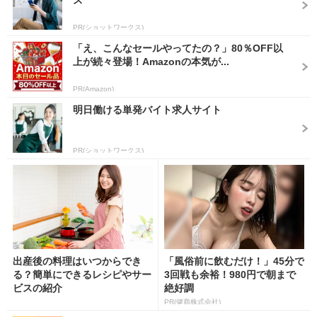
ス
PR(ショットワークス)
「え、こんなセールやってたの？」80％OFF以
上が続々登場！Amazonの本気が...
PR(Amazon)
明日働ける単発バイト求人サイト
PR(ショットワークス)
出産後の料理はいつからでき
「風俗前に飲むだけ！」45分で
る？簡単にできるレシピやサー
3回戦も余裕！980円で朝まで
ビスの紹介
絶好調
PR(健商株式会社)