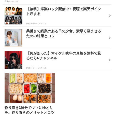
PR(Amazon)
【無料】洋楽ロック配信中！視聴で楽天ポイン
ト貯まる
PR(Rチャンネル)
共働きで残業のある日の夕食。素早く済ませる
ための対策とコツ
【何があった】マイケル晩年の真相を無料で見
るならRチャンネル
PR(Rチャンネル)
作り置き3日分でママにゆとり
を。作り置きのメリットとコツ