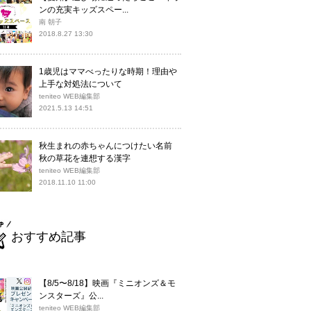
ンの充実キッズスペー...
南 朝子
2018.8.27 13:30
1歳児はママべったりな時期！理由や
上手な対処法について
teniteo WEB編集部
2021.5.13 14:51
秋生まれの赤ちゃんにつけたい名前
秋の草花を連想する漢字
teniteo WEB編集部
2018.11.10 11:00
おすすめ記事
【8/5〜8/18】映画『ミニオンズ＆モ
ンスターズ』公...
teniteo WEB編集部