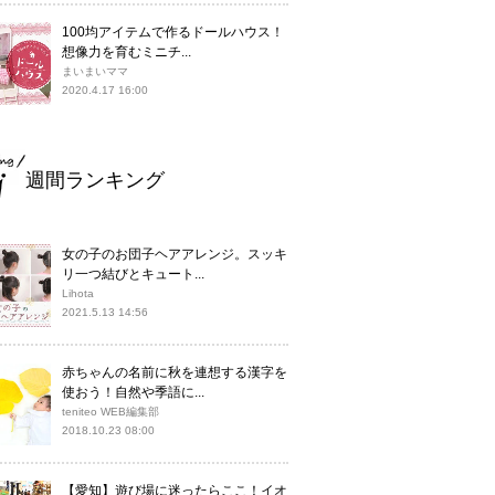
100均アイテムで作るドールハウス！
想像力を育むミニチ...
まいまいママ
2020.4.17 16:00
週間ランキング
女の子のお団子ヘアアレンジ。スッキ
リ一つ結びとキュート...
Lihota
2021.5.13 14:56
赤ちゃんの名前に秋を連想する漢字を
使おう！自然や季語に...
teniteo WEB編集部
2018.10.23 08:00
【愛知】遊び場に迷ったらここ！イオ