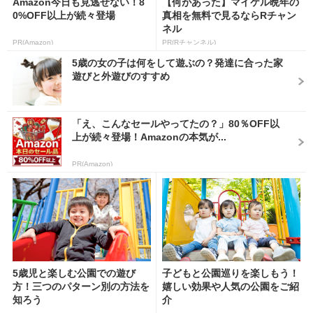
Amazon今日も見逃せない！8
【何があった】マイケル晩年の
0%OFF以上が続々登場
真相を無料で見るならRチャン
ネル
PR(Amazon)
PR(Rチャンネル)
5歳の女の子は何をして遊ぶの？発達に合った家
遊びと外遊びのすすめ
「え、こんなセールやってたの？」80％OFF以
上が続々登場！Amazonの本気が...
PR(Amazon)
5歳児と楽しむ公園での遊び
子どもと公園巡りを楽しもう！
方！三つのパターン別の方法を
嬉しい効果や人気の公園をご紹
知ろう
介