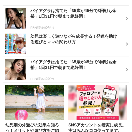
バイアグラは捨てた「65歳が45分で3回戦も余
裕」1日31円で朝まで絶好調！
PR(健商株式会社)
幼児は楽しく遊びながら成長する！発達を助け
る遊びとママの関わり方
バイアグラは捨てた「65歳が45分で3回戦も余
裕」1日31円で朝まで絶好調！
PR(健商株式会社)
幼児期の外遊びの効果を知ろ
SNSアカウントを着実に成長。
う！メリットや遊び方をご紹
実はみんなココ使ってます。