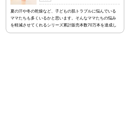
夏の汗や冬の乾燥など、子どもの肌トラブルに悩んでいる
ママたちも多くいるかと思います。そんなママたちの悩み
を軽減させてくれるシリーズ累計販売本数70万本を達成し
た商品「アトピッグ」と「敏感肌用石鹸ホイップソープ」
のセットを限定で販売開始！