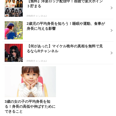
【無料】洋楽ロック配信中！視聴で楽天ポイン
ト貯まる
PR(Rチャンネル)
2歳児の平均身長を知ろう！睡眠や運動、食事が
身長に与える影響
【何があった】マイケル晩年の真相を無料で見
るならRチャンネル
PR(Rチャンネル)
3歳の女の子の平均身長を知
る！身長の高低や伸ばすために
できること