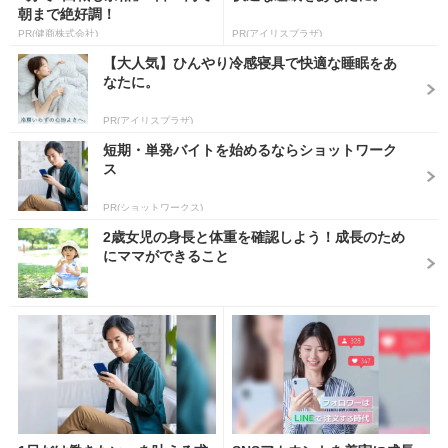
朝まで絶好調！
PR(健商株式会社)
PR(アイリスプラザ)
【大人気】ひんやり冷感寝具で快適な睡眠をあ
なたに。
PR(アイリスプラザ)
短期・単発バイトを始めるならショットワーク
ス
PR(ショットワークス)
2歳女児の身長と体重を確認しよう！成長のため
にママができること