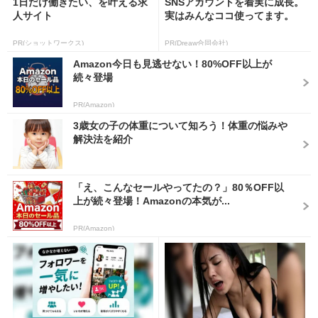
1日だけ働きたい、を叶える求
SNSアカウントを着実に成長。
人サイト
実はみんなココ使ってます。
PR(ショットワークス)
PR(Dreaw合同会社)
Amazon今日も見逃せない！80%OFF以上が
続々登場
PR(Amazon)
3歳女の子の体重について知ろう！体重の悩みや
解決法を紹介
「え、こんなセールやってたの？」80％OFF以
上が続々登場！Amazonの本気が...
PR(Amazon)