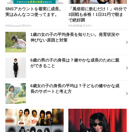
SNSアカウントを着実に成長。
「風俗前に飲むだけ！」45分で
実はみんなココ使ってます。
3回戦も余裕！1日31円で朝ま
で絶好調
PR(Dreaw合同会社)
PR(健商株式会社)
1歳の女の子の平均身長を知りたい。発育状況や
伸びない原因と対策
6歳の男の子の身長は？健やかな成長のために親
ができること
6歳女の子の身長の平均は？子どもの健やかな成
長のサポートと考え方