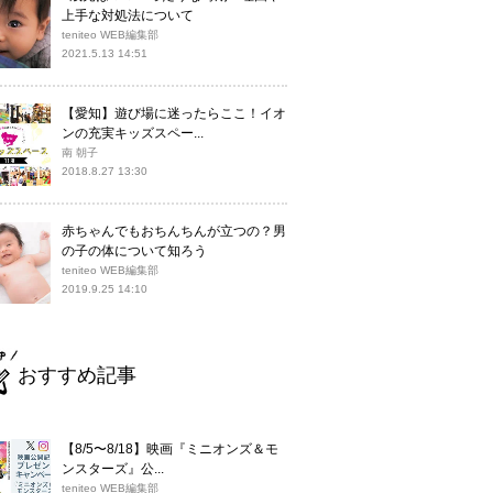
上手な対処法について
teniteo WEB編集部
2021.5.13 14:51
【愛知】遊び場に迷ったらここ！イオ
ンの充実キッズスペー...
南 朝子
2018.8.27 13:30
赤ちゃんでもおちんちんが立つの？男
の子の体について知ろう
teniteo WEB編集部
2019.9.25 14:10
おすすめ記事
【8/5〜8/18】映画『ミニオンズ＆モ
ンスターズ』公...
teniteo WEB編集部