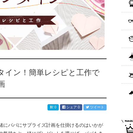
タイン！簡単レシピと工作で
画
0
シェア
0
ツイート
緒にパパにサプライズ計画を仕掛けるのはいかが