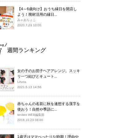
【4～6歳向け】おうち縁日を開店し
よう！廃材活用の縁日...
みゃあちょこ
2020.7.23 10:00
週間ランキング
女の子のお団子ヘアアレンジ。スッキ
リ一つ結びとキュート...
Lihota
2021.5.13 14:56
赤ちゃんの名前に秋を連想する漢字を
使おう！自然や季語に...
teniteo WEB編集部
2018.10.23 08:00
1歳児はママべったりな時期！理由や