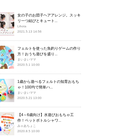
女の子のお団子ヘアアレンジ。スッキ
リ一つ結びとキュート...
Lihota
2021.5.13 14:56
フェルトを使った魚釣りゲームの作り
方！おうち遊びを盛り...
まいまいママ
2020.5.1 10:00
1歳から遊べるフェルトの知育おもち
ゃ！100均で簡単ハ...
まいまいママ
2020.5.21 13:00
【4～6歳向け】水遊びおもちゃ工
作！ペットボトルシャワ...
みゃあちょこ
2020.8.5 10:00