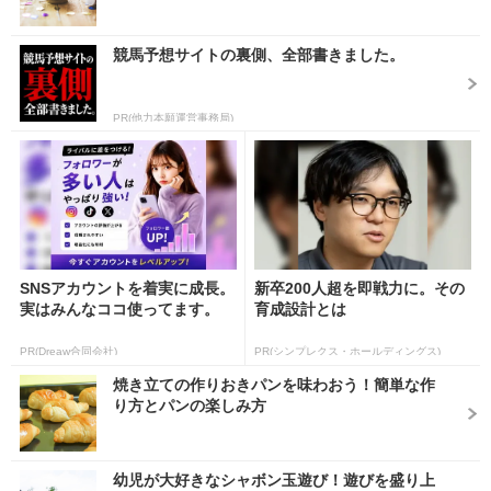
競馬予想サイトの裏側、全部書きました。
PR(他力本願運営事務局)
SNSアカウントを着実に成長。
新卒200人超を即戦力に。その
実はみんなココ使ってます。
育成設計とは
PR(Dreaw合同会社)
PR(シンプレクス・ホールディングス)
焼き立ての作りおきパンを味わおう！簡単な作
り方とパンの楽しみ方
幼児が大好きなシャボン玉遊び！遊びを盛り上