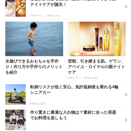
ナイトケアが誕生！
PR(ゲラン｜美的.com)
水遊びできるおもちゃを手作
翌朝、引き締まる肌。ゲラン、
り！作り方や手作りのメリット
アベイユ・ロイヤルの新ナイト
を紹介
ケア
PR(ゲラン｜美的.com)
転倒リスクが低く安心。免許返納後も乗れる4輪
シニアカー
PR(BLAZE)
作り置きに最適な入れ物は？素材に合った容器
でお料理を楽しもう