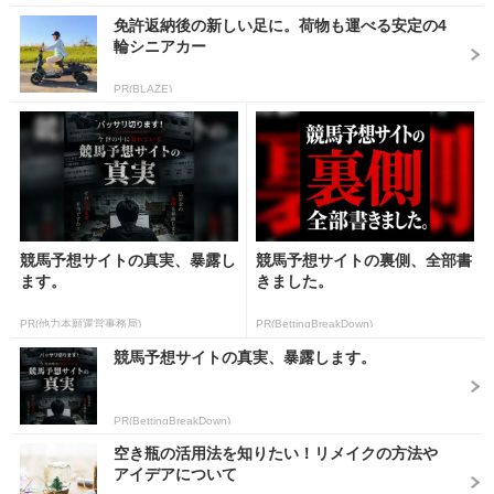
免許返納後の新しい足に。荷物も運べる安定の4
輪シニアカー
PR(BLAZE)
競馬予想サイトの真実、暴露し
競馬予想サイトの裏側、全部書
ます。
きました。
PR(他力本願運営事務局)
PR(BettingBreakDown)
競馬予想サイトの真実、暴露します。
PR(BettingBreakDown)
空き瓶の活用法を知りたい！リメイクの方法や
アイデアについて